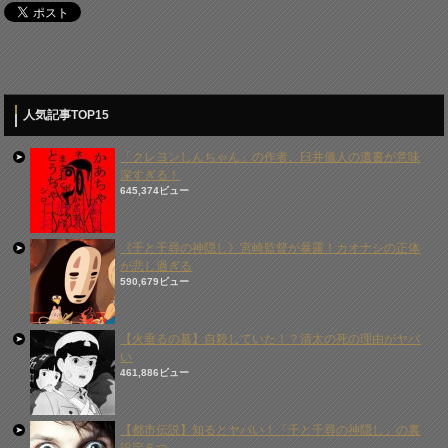
人気記事TOP15
「クレヨンしんちゃん」の作者、臼井儀人の遺書が意味
深すぎる！
645,374ビュー
《千と千尋の神隠し》宮崎監督が暴露！カオナシの正体
が悲し過ぎる
590,679ビュー
【火垂るの墓】自殺していた！？清太の死の理由がヤバ
い
461,886ビュー
【都市伝説】知るとヤバい！「千と千尋の神隠し」の裏