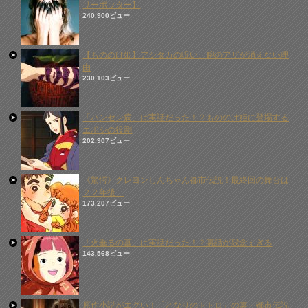
リーポッター】
240,900ビュー
【もののけ姫】アシタカの呪い、腕のアザが消えない理
由
230,103ビュー
「ハンセン病」は実話だった！？もののけ姫に登場する
エボシの役割
202,907ビュー
《驚愕》クレヨンしんちゃん都市伝説！最終回の舞台は
２２年後…
173,207ビュー
「火垂るの墓」は実話だった！？裏話が残念すぎる
143,568ビュー
原作小説がエグい！「となりのトトロ」の裏・都市伝説