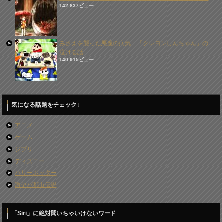
142,837ビュー
みさえを襲った悪魔の病気…「クレヨンしんちゃん」の
泣ける話
140,915ビュー
気になる話題をチェック↓
アニメ
ゲーム
ジブリ
ディズニー
ハリーポッター
激ヤバ都市伝説
「Siri」に絶対聞いちゃいけないワード