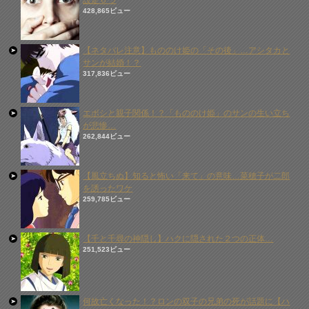
設定６つ
428,865ビュー
【ネタバレ注意】もののけ姫の「その後」…アシタカと
サンが結婚！？
317,836ビュー
エボシと親子関係！？「もののけ姫」のサンの生い立ち
が悲惨…
262,844ビュー
【風立ちぬ】知ると怖い「来て」の意味…菜穂子が二郎
を誘ったワケ
259,785ビュー
【千と千尋の神隠し】ハクに隠された２つの正体…
251,523ビュー
何故亡くなった！？ロンの双子の兄弟の死が話題に【ハ