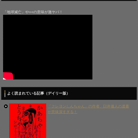
「地球滅亡」や○○の意味が激ヤバ！
よく読まれている記事（デイリー版）
「クレヨンしんちゃん」の作者、臼井儀人の遺書
が意味深すぎる！