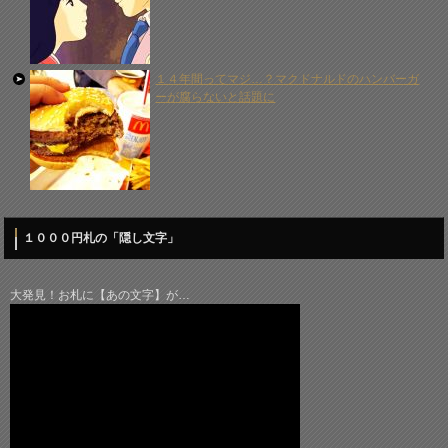
１４年間ってマジ…？マクドナルドのハンバーガ
ーが腐らないと話題に
１０００円札の「隠し文字」
大発見！お札に【あの文字】が…