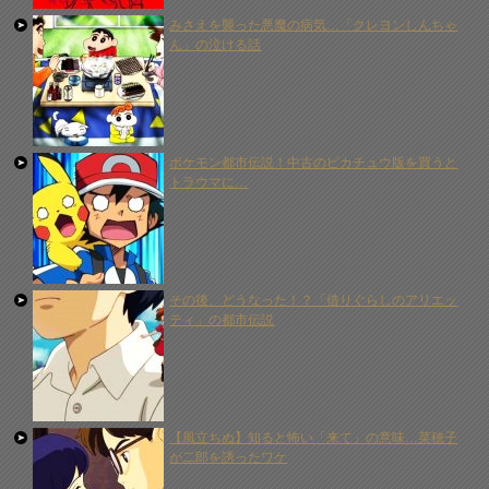
みさえを襲った悪魔の病気…「クレヨンしんちゃ
ん」の泣ける話
ポケモン都市伝説！中古のピカチュウ版を買うと
トラウマに…
その後、どうなった！？「借りぐらしのアリエッ
ティ」の都市伝説
【風立ちぬ】知ると怖い「来て」の意味…菜穂子
が二郎を誘ったワケ