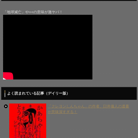
「地球滅亡」や○○の意味が激ヤバ！
よく読まれている記事（デイリー版）
「クレヨンしんちゃん」の作者、臼井儀人の遺書
が意味深すぎる！