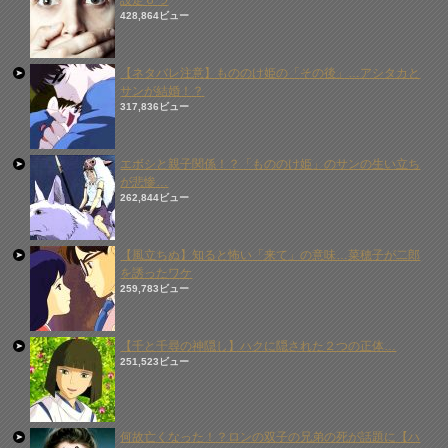
設定６つ
428,864ビュー
【ネタバレ注意】もののけ姫の「その後」…アシタカと
サンが結婚！？
317,836ビュー
エボシと親子関係！？「もののけ姫」のサンの生い立ち
が悲惨…
262,844ビュー
【風立ちぬ】知ると怖い「来て」の意味…菜穂子が二郎
を誘ったワケ
259,783ビュー
【千と千尋の神隠し】ハクに隠された２つの正体…
251,523ビュー
何故亡くなった！？ロンの双子の兄弟の死が話題に【ハ