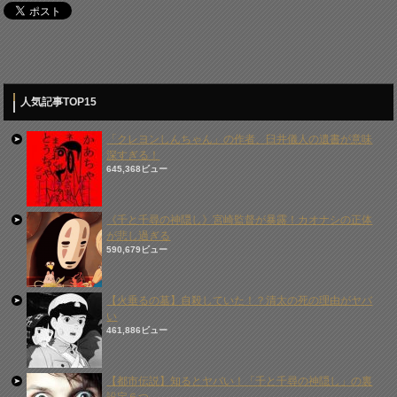
人気記事TOP15
「クレヨンしんちゃん」の作者、臼井儀人の遺書が意味
深すぎる！
645,368ビュー
《千と千尋の神隠し》宮崎監督が暴露！カオナシの正体
が悲し過ぎる
590,679ビュー
【火垂るの墓】自殺していた！？清太の死の理由がヤバ
い
461,886ビュー
【都市伝説】知るとヤバい！「千と千尋の神隠し」の裏