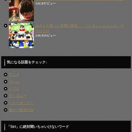
142,837ビュー
みさえを襲った悪魔の病気…「クレヨンしんちゃん」の
泣ける話
140,915ビュー
気になる話題をチェック↓
アニメ
ゲーム
ジブリ
ディズニー
ハリーポッター
激ヤバ都市伝説
「Siri」に絶対聞いちゃいけないワード