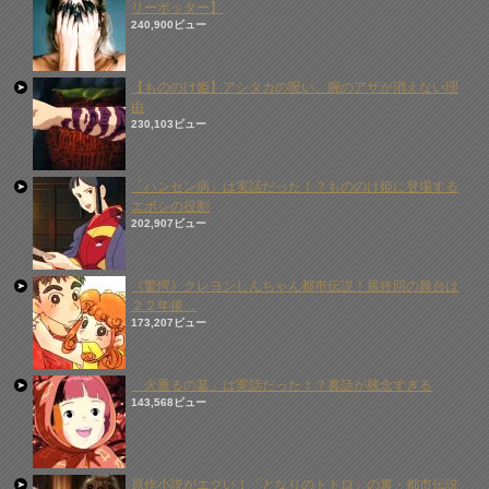
リーポッター】
240,900ビュー
【もののけ姫】アシタカの呪い、腕のアザが消えない理
由
230,103ビュー
「ハンセン病」は実話だった！？もののけ姫に登場する
エボシの役割
202,907ビュー
《驚愕》クレヨンしんちゃん都市伝説！最終回の舞台は
２２年後…
173,207ビュー
「火垂るの墓」は実話だった！？裏話が残念すぎる
143,568ビュー
原作小説がエグい！「となりのトトロ」の裏・都市伝説