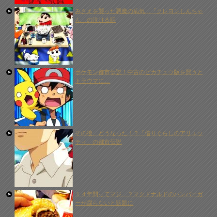
みさえを襲った悪魔の病気…「クレヨンしんちゃ
ん」の泣ける話
ポケモン都市伝説！中古のピカチュウ版を買うと
トラウマに…
その後、どうなった！？「借りぐらしのアリエッ
ティ」の都市伝説
１４年間ってマジ…？マクドナルドのハンバーガ
ーが腐らないと話題に