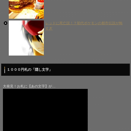
レッドに死亡説！？初代ポケモンの都市伝説が怖
すぎ
１０００円札の「隠し文字」
大発見！お札に【あの文字】が…