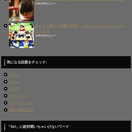
142,836ビュー
みさえを襲った悪魔の病気…「クレヨンしんちゃん」の
泣ける話
140,913ビュー
気になる話題をチェック↓
アニメ
ゲーム
ジブリ
ディズニー
ハリーポッター
激ヤバ都市伝説
「Siri」に絶対聞いちゃいけないワード