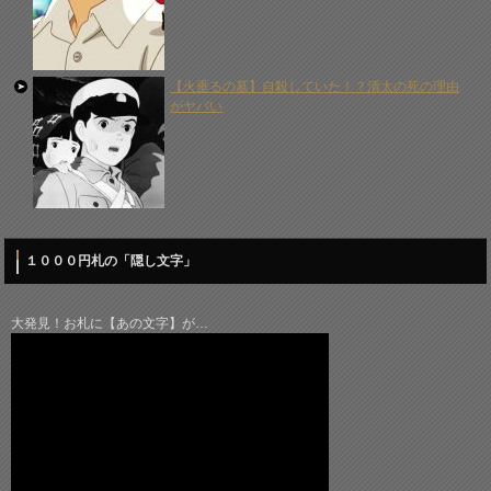
【火垂るの墓】自殺していた！？清太の死の理由
がヤバい
１０００円札の「隠し文字」
大発見！お札に【あの文字】が…