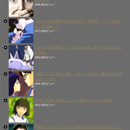
設定６つ
428,864ビュー
【ネタバレ注意】もののけ姫の「その後」…アシタカと
サンが結婚！？
317,835ビュー
エボシと親子関係！？「もののけ姫」のサンの生い立ち
が悲惨…
262,844ビュー
【風立ちぬ】知ると怖い「来て」の意味…菜穂子が二郎
を誘ったワケ
259,781ビュー
【千と千尋の神隠し】ハクに隠された２つの正体…
251,523ビュー
何故亡くなった！？ロンの双子の兄弟の死が話題に【ハ