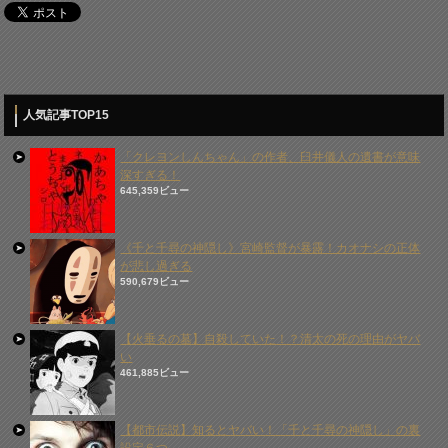
人気記事TOP15
「クレヨンしんちゃん」の作者、臼井儀人の遺書が意味
深すぎる！
645,359ビュー
《千と千尋の神隠し》宮崎監督が暴露！カオナシの正体
が悲し過ぎる
590,679ビュー
【火垂るの墓】自殺していた！？清太の死の理由がヤバ
い
461,885ビュー
【都市伝説】知るとヤバい！「千と千尋の神隠し」の裏