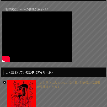
「地球滅亡」や○○の意味が激ヤバ！
よく読まれている記事（デイリー版）
「クレヨンしんちゃん」の作者、臼井儀人の遺書
が意味深すぎる！