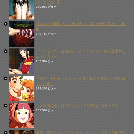
リーポッター】
240,900ビュー
【もののけ姫】アシタカの呪い、腕のアザが消えない理
由
230,102ビュー
「ハンセン病」は実話だった！？もののけ姫に登場する
エボシの役割
202,907ビュー
《驚愕》クレヨンしんちゃん都市伝説！最終回の舞台は
２２年後…
173,206ビュー
「火垂るの墓」は実話だった！？裏話が残念すぎる
143,567ビュー
原作小説がエグい！「となりのトトロ」の裏・都市伝説