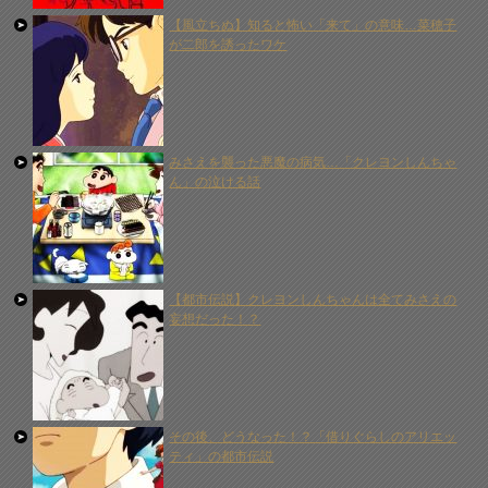
【風立ちぬ】知ると怖い「来て」の意味…菜穂子
が二郎を誘ったワケ
みさえを襲った悪魔の病気…「クレヨンしんちゃ
ん」の泣ける話
【都市伝説】クレヨンしんちゃんは全てみさえの
妄想だった！？
その後、どうなった！？「借りぐらしのアリエッ
ティ」の都市伝説