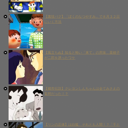
【裏技バグ】「ぼくのなつやすみ」で８月３２日
にいく方法
【風立ちぬ】知ると怖い「来て」の意味…菜穂子
が二郎を誘ったワケ
【都市伝説】クレヨンしんちゃんは全てみさえの
妄想だった！？
【リンの正体】は白狐、それとも人間！？「千と