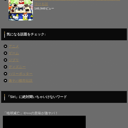
泣ける話
140,940ビュー
気になる話題をチェック↓
アニメ
ゲーム
ジブリ
ディズニー
ハリーポッター
激ヤバ都市伝説
「Siri」に絶対聞いちゃいけないワード
「地球滅亡」や○○の意味が激ヤバ！