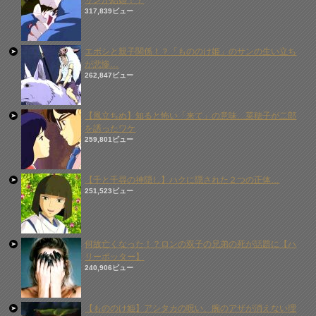
サンが結婚！？
317,839ビュー
エボシと親子関係！？「もののけ姫」のサンの生い立ち
が悲惨…
262,847ビュー
【風立ちぬ】知ると怖い「来て」の意味…菜穂子が二郎
を誘ったワケ
259,801ビュー
【千と千尋の神隠し】ハクに隠された２つの正体…
251,523ビュー
何故亡くなった！？ロンの双子の兄弟の死が話題に【ハ
リーポッター】
240,906ビュー
【もののけ姫】アシタカの呪い、腕のアザが消えない理