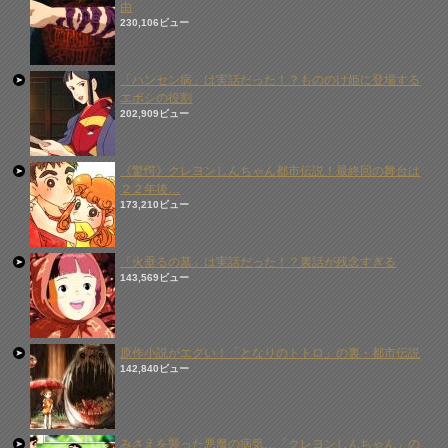
由
230,106ビュー
「ハンセン病」は実話だった！？もののけ姫に登場する
エボシの役割
202,909ビュー
《驚愕》クレヨンしんちゃん都市伝説！最終回の舞台は
２２年後…
173,210ビュー
「火垂るの墓」は実話だった！？裏話が残念すぎる
143,569ビュー
原作小説がエグい！「となりのトトロ」の裏・都市伝説
142,840ビュー
みさえを襲った悪魔の病気…「クレヨンしんちゃん」の