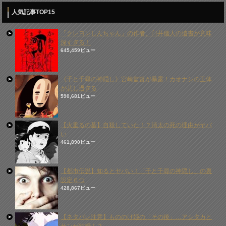
人気記事TOP15
「クレヨンしんちゃん」の作者、臼井儀人の遺書が意味
深すぎる！
645,459ビュー
《千と千尋の神隠し》宮崎監督が暴露！カオナシの正体
が悲し過ぎる
590,681ビュー
【火垂るの墓】自殺していた！？清太の死の理由がヤバ
い
461,890ビュー
【都市伝説】知るとヤバい！「千と千尋の神隠し」の裏
設定６つ
428,867ビュー
【ネタバレ注意】もののけ姫の「その後」…アシタカと