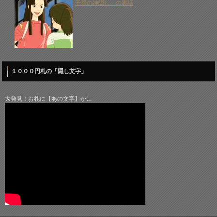
千尋の神隠し」の裏話
１０００円札の「隠し文字」
大発見！お札に【あの文字】が…