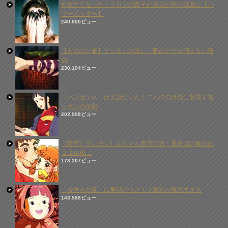
何故亡くなった！？ロンの双子の兄弟の死が話題に【ハ
リーポッター】
240,900ビュー
【もののけ姫】アシタカの呪い、腕のアザが消えない理
由
230,104ビュー
「ハンセン病」は実話だった！？もののけ姫に登場する
エボシの役割
202,908ビュー
《驚愕》クレヨンしんちゃん都市伝説！最終回の舞台は
２２年後…
173,207ビュー
「火垂るの墓」は実話だった！？裏話が残念すぎる
143,568ビュー