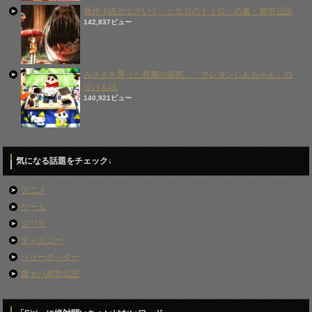
原作小説がエグい！「となりのトトロ」の裏・都市伝説
142,837ビュー
みさえを襲った悪魔の病気…「クレヨンしんちゃん」の
泣ける話
140,921ビュー
気になる話題をチェック↓
アニメ
ゲーム
ジブリ
ディズニー
ハリーポッター
激ヤバ都市伝説