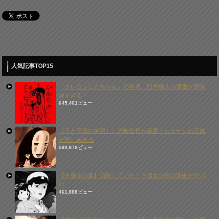
人気記事TOP15
「クレヨンしんちゃん」の作者、臼井儀人の遺書が意味
深すぎる！
645,401ビュー
《千と千尋の神隠し》宮崎監督が暴露！カオナシの正体
が悲し過ぎる
590,679ビュー
【火垂るの墓】自殺していた！？清太の死の理由がヤバ
い
461,888ビュー