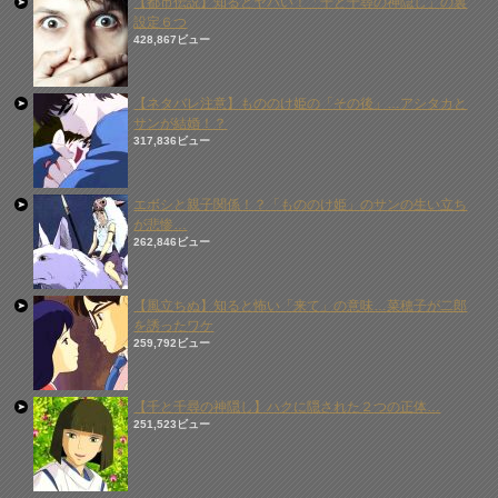
【都市伝説】知るとヤバい！「千と千尋の神隠し」の裏
設定６つ
428,867ビュー
【ネタバレ注意】もののけ姫の「その後」…アシタカと
サンが結婚！？
317,836ビュー
エボシと親子関係！？「もののけ姫」のサンの生い立ち
が悲惨…
262,846ビュー
【風立ちぬ】知ると怖い「来て」の意味…菜穂子が二郎
を誘ったワケ
259,792ビュー
【千と千尋の神隠し】ハクに隠された２つの正体…
251,523ビュー