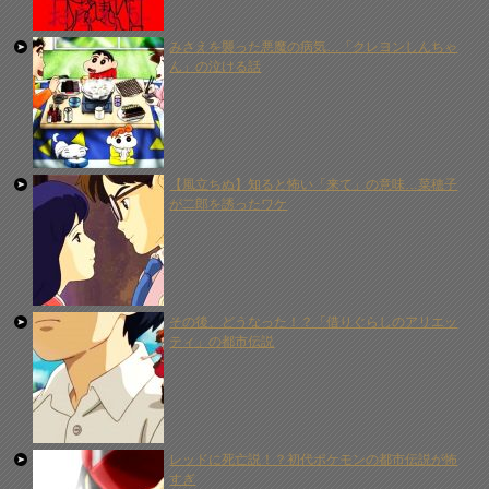
みさえを襲った悪魔の病気…「クレヨンしんちゃ
ん」の泣ける話
【風立ちぬ】知ると怖い「来て」の意味…菜穂子
が二郎を誘ったワケ
その後、どうなった！？「借りぐらしのアリエッ
ティ」の都市伝説
レッドに死亡説！？初代ポケモンの都市伝説が怖
すぎ