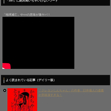
「Siri」に絶対聞いちゃいけないワード
「地球滅亡」や○○の意味が激ヤバ！
よく読まれている記事（デイリー版）
「クレヨンしんちゃん」の作者、臼井儀人の遺書
が意味深すぎる！