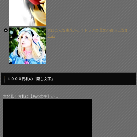
実はこんな由来が…！ドラクエ呪文の都市伝説ま
とめ
１０００円札の「隠し文字」
大発見！お札に【あの文字】が…