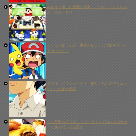
みさえを襲った悪魔の病気…「クレヨンしんちゃ
ん」の泣ける話
ポケモン都市伝説！中古のピカチュウ版を買うと
トラウマに…
その後、どうなった！？「借りぐらしのアリエッ
ティ」の都市伝説
１４年間ってマジ…？マクドナルドのハンバーガ
ーが腐らないと話題に