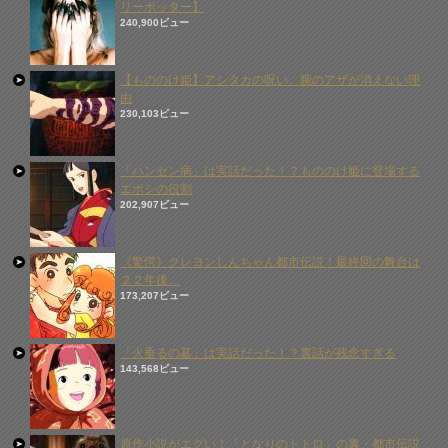
リーポッター】
240,900ビュー
【もののけ姫】アシタカの呪い、腕のアザが消えない理
由
230,103ビュー
「ハンセン病」は実話だった！？もののけ姫に登場する
エボシの役割
202,907ビュー
《驚愕》クレヨンしんちゃん都市伝説！最終回の舞台は
２２年後…
173,207ビュー
「火垂るの墓」は実話だった！？裏話が残念すぎる
143,568ビュー
原作小説がエグい！「となりのトトロ」の裏・都市伝説