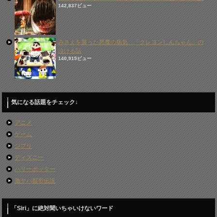
142,837ビュー
みさえを襲った悪魔の病気…「クレヨンしんちゃん」の
泣ける話
140,915ビュー
気になる話題をチェック↓
アニメ
ゲーム
ジブリ
ディズニー
ハリーポッター
激ヤバ都市伝説
「Siri」に絶対聞いちゃいけないワード