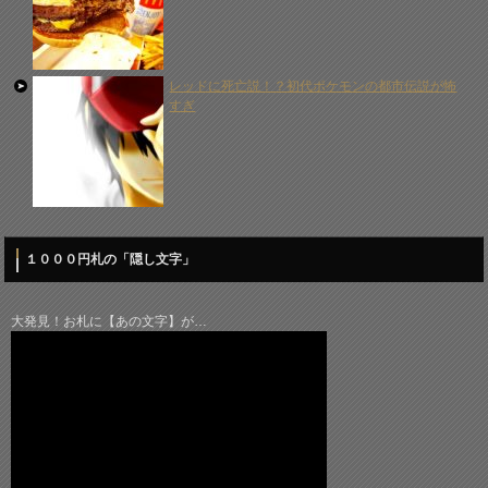
レッドに死亡説！？初代ポケモンの都市伝説が怖
すぎ
１０００円札の「隠し文字」
大発見！お札に【あの文字】が…