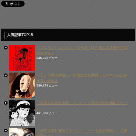
人気記事TOP15
「クレヨンしんちゃん」の作者、臼井儀人の遺書が意味
深すぎる！
645,368ビュー
《千と千尋の神隠し》宮崎監督が暴露！カオナシの正体
が悲し過ぎる
590,679ビュー
【火垂るの墓】自殺していた！？清太の死の理由がヤバ
い
461,886ビュー
【都市伝説】知るとヤバい！「千と千尋の神隠し」の裏