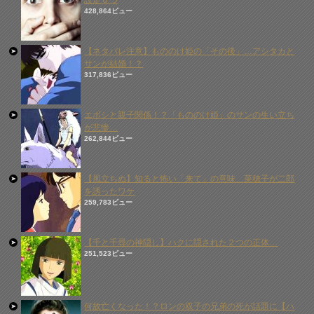
設定６つ
428,864ビュー
【ネタバレ注意】もののけ姫の「その後」…アシタカと
サンが結婚！？
317,836ビュー
エボシと親子関係！？「もののけ姫」のサンの生い立ち
が悲惨…
262,844ビュー
【風立ちぬ】知ると怖い「来て」の意味…菜穂子が二郎
を誘ったワケ
259,783ビュー
【千と千尋の神隠し】ハクに隠された２つの正体…
251,523ビュー
何故亡くなった！？ロンの双子の兄弟の死が話題に【ハ