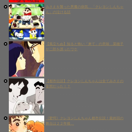
みさえを襲った悪魔の病気…「クレヨンしんちゃ
ん」の泣ける話
【風立ちぬ】知ると怖い「来て」の意味…菜穂子
が二郎を誘ったワケ
【都市伝説】クレヨンしんちゃんは全てみさえの
妄想だった！？
《驚愕》クレヨンしんちゃん都市伝説！最終回の
舞台は２２年後…