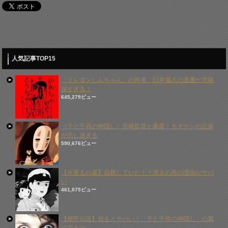
人気記事TOP15
「クレヨンしんちゃん」の作者、臼井儀人の遺書が意味
深すぎる！
645,279ビュー
《千と千尋の神隠し》宮崎監督が暴露！カオナシの正体
が悲し過ぎる
590,676ビュー
【火垂るの墓】自殺していた！？清太の死の理由がヤバ
い
461,875ビュー
【都市伝説】知るとヤバい！「千と千尋の神隠し」の裏