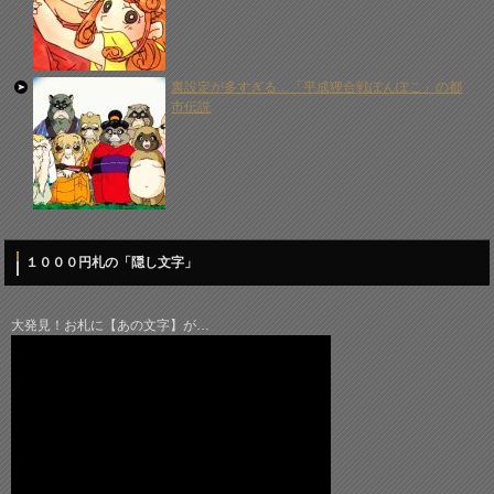
裏設定が多すぎる…「平成狸合戦ぽんぽこ」の都
市伝説
１０００円札の「隠し文字」
大発見！お札に【あの文字】が…