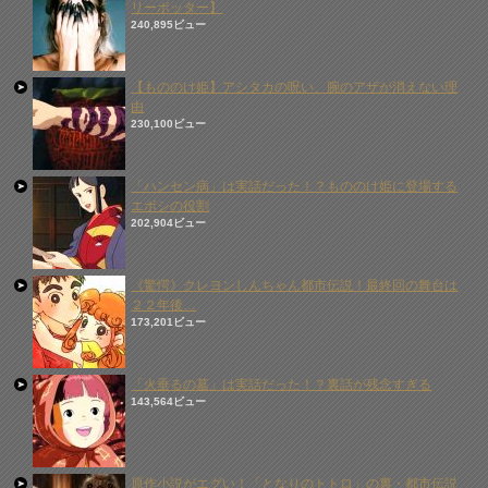
リーポッター】
240,895ビュー
【もののけ姫】アシタカの呪い、腕のアザが消えない理
由
230,100ビュー
「ハンセン病」は実話だった！？もののけ姫に登場する
エボシの役割
202,904ビュー
《驚愕》クレヨンしんちゃん都市伝説！最終回の舞台は
２２年後…
173,201ビュー
「火垂るの墓」は実話だった！？裏話が残念すぎる
143,564ビュー
原作小説がエグい！「となりのトトロ」の裏・都市伝説