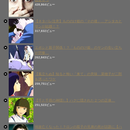
設定６つ
428,864ビュー
【ネタバレ注意】もののけ姫の「その後」…アシタカと
サンが結婚！？
317,832ビュー
エボシと親子関係！？「もののけ姫」のサンの生い立ち
が悲惨…
262,843ビュー
【風立ちぬ】知ると怖い「来て」の意味…菜穂子が二郎
を誘ったワケ
259,751ビュー
【千と千尋の神隠し】ハクに隠された２つの正体…
251,523ビュー
何故亡くなった！？ロンの双子の兄弟の死が話題に【ハ