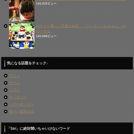
142,832ビュー
みさえを襲った悪魔の病気…「クレヨンしんちゃん」の
泣ける話
140,888ビュー
気になる話題をチェック↓
アニメ
ゲーム
ジブリ
ディズニー
ハリーポッター
激ヤバ都市伝説
「Siri」に絶対聞いちゃいけないワード