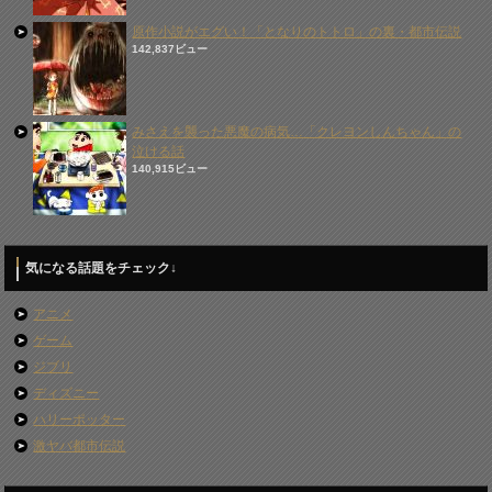
原作小説がエグい！「となりのトトロ」の裏・都市伝説
142,837ビュー
みさえを襲った悪魔の病気…「クレヨンしんちゃん」の
泣ける話
140,915ビュー
気になる話題をチェック↓
アニメ
ゲーム
ジブリ
ディズニー
ハリーポッター
激ヤバ都市伝説