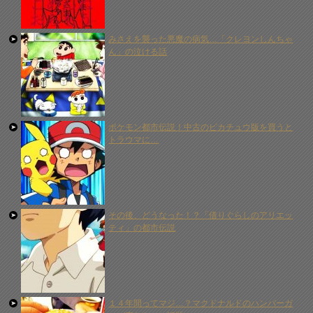
みさえを襲った悪魔の病気…「クレヨンしんちゃ
ん」の泣ける話
ポケモン都市伝説！中古のピカチュウ版を買うと
トラウマに…
その後、どうなった！？「借りぐらしのアリエッ
ティ」の都市伝説
１４年間ってマジ…？マクドナルドのハンバーガ