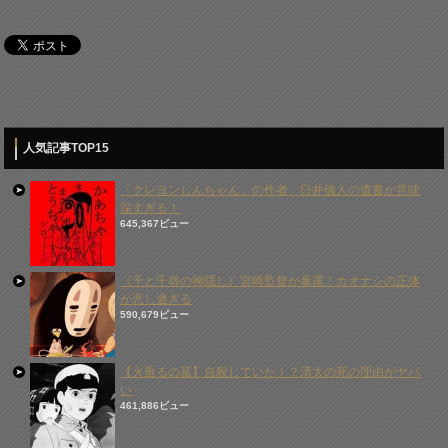
人気記事TOP15
「クレヨンしんちゃん」の作者、臼井儀人の遺書が意味
深すぎる！
645,367ビュー
《千と千尋の神隠し》宮崎監督が暴露！カオナシの正体
が悲し過ぎる
590,679ビュー
【火垂るの墓】自殺していた！？清太の死の理由がヤバ
い
461,886ビュー