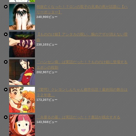
何故亡くなった！？ロンの双子の兄弟の死が話題に【ハ
リーポッター】
240,900ビュー
【もののけ姫】アシタカの呪い、腕のアザが消えない理
由
230,103ビュー
「ハンセン病」は実話だった！？もののけ姫に登場する
エボシの役割
202,907ビュー
《驚愕》クレヨンしんちゃん都市伝説！最終回の舞台は
２２年後…
173,207ビュー
「火垂るの墓」は実話だった！？裏話が残念すぎる
143,568ビュー