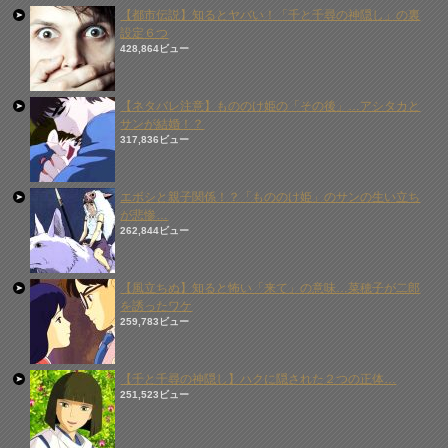
【都市伝説】知るとヤバい！「千と千尋の神隠し」の裏
設定６つ
428,864ビュー
【ネタバレ注意】もののけ姫の「その後」…アシタカと
サンが結婚！？
317,836ビュー
エボシと親子関係！？「もののけ姫」のサンの生い立ち
が悲惨…
262,844ビュー
【風立ちぬ】知ると怖い「来て」の意味…菜穂子が二郎
を誘ったワケ
259,783ビュー
【千と千尋の神隠し】ハクに隠された２つの正体…
251,523ビュー