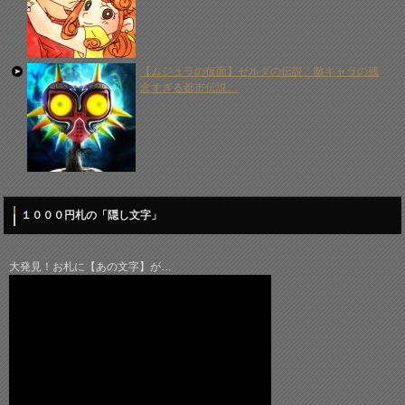
【ムジュラの仮面】ゼルダの伝説、敵キャラの残
念すぎる都市伝説…
１０００円札の「隠し文字」
大発見！お札に【あの文字】が…