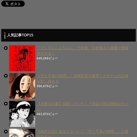
人気記事TOP15
「クレヨンしんちゃん」の作者、臼井儀人の遺書が意味
深すぎる！
645,268ビュー
《千と千尋の神隠し》宮崎監督が暴露！カオナシの正体
が悲し過ぎる
590,675ビュー
【火垂るの墓】自殺していた！？清太の死の理由がヤバ
い
461,874ビュー
【都市伝説】知るとヤバい！「千と千尋の神隠し」の裏