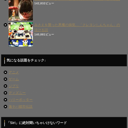
142,832ビュー
みさえを襲った悪魔の病気…「クレヨンしんちゃん」の
泣ける話
140,881ビュー
気になる話題をチェック↓
アニメ
ゲーム
ジブリ
ディズニー
ハリーポッター
激ヤバ都市伝説
「Siri」に絶対聞いちゃいけないワード