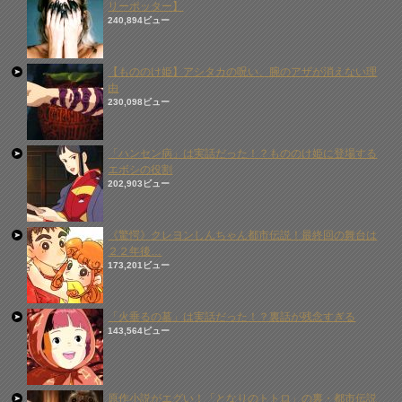
リーポッター】
240,894ビュー
【もののけ姫】アシタカの呪い、腕のアザが消えない理
由
230,098ビュー
「ハンセン病」は実話だった！？もののけ姫に登場する
エボシの役割
202,903ビュー
《驚愕》クレヨンしんちゃん都市伝説！最終回の舞台は
２２年後…
173,201ビュー
「火垂るの墓」は実話だった！？裏話が残念すぎる
143,564ビュー
原作小説がエグい！「となりのトトロ」の裏・都市伝説