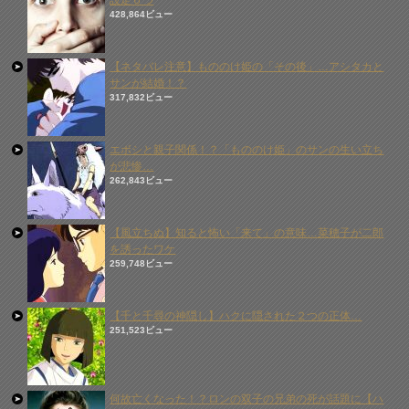
設定６つ
428,864ビュー
【ネタバレ注意】もののけ姫の「その後」…アシタカと
サンが結婚！？
317,832ビュー
エボシと親子関係！？「もののけ姫」のサンの生い立ち
が悲惨…
262,843ビュー
【風立ちぬ】知ると怖い「来て」の意味…菜穂子が二郎
を誘ったワケ
259,748ビュー
【千と千尋の神隠し】ハクに隠された２つの正体…
251,523ビュー
何故亡くなった！？ロンの双子の兄弟の死が話題に【ハ