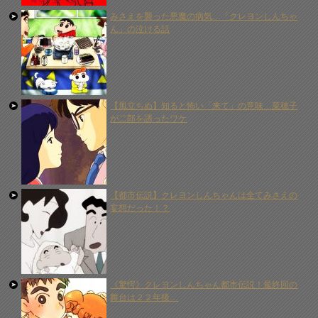
みさえを襲った悪魔の病気…「クレヨンしんちゃ
ん」の泣ける話
【風立ちぬ】知ると怖い「来て」の意味…菜穂子
が二郎を誘ったワケ
【都市伝説】クレヨンしんちゃんは全てみさえの
妄想だった！？
《驚愕》クレヨンしんちゃん都市伝説！最終回の
舞台は２２年後…