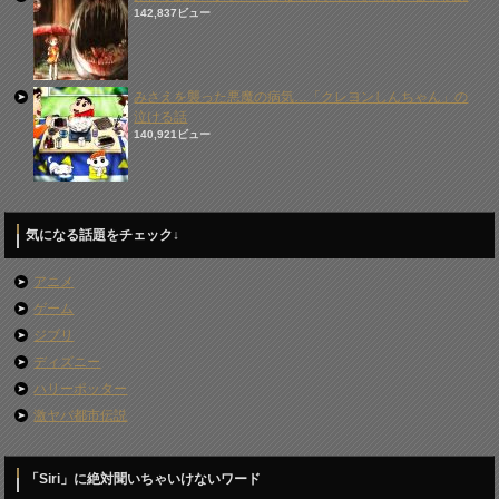
142,837ビュー
みさえを襲った悪魔の病気…「クレヨンしんちゃん」の
泣ける話
140,921ビュー
気になる話題をチェック↓
アニメ
ゲーム
ジブリ
ディズニー
ハリーポッター
激ヤバ都市伝説
「Siri」に絶対聞いちゃいけないワード