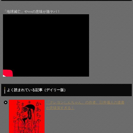
「地球滅亡」や○○の意味が激ヤバ！
よく読まれている記事（デイリー版）
「クレヨンしんちゃん」の作者、臼井儀人の遺書
が意味深すぎる！