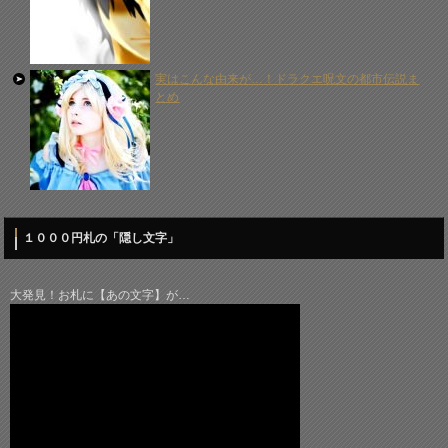
実はこんな由来が…！ドラクエ呪文の都市伝説ま
とめ
１０００円札の「隠し文字」
大発見！お札に【あの文字】が…