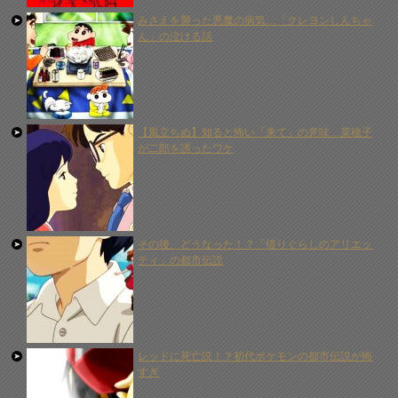
みさえを襲った悪魔の病気…「クレヨンしんちゃ
ん」の泣ける話
【風立ちぬ】知ると怖い「来て」の意味…菜穂子
が二郎を誘ったワケ
その後、どうなった！？「借りぐらしのアリエッ
ティ」の都市伝説
レッドに死亡説！？初代ポケモンの都市伝説が怖
すぎ