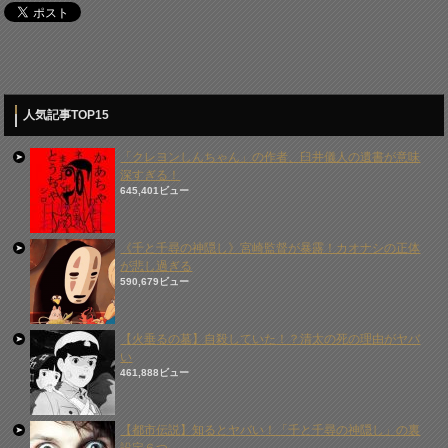
人気記事TOP15
「クレヨンしんちゃん」の作者、臼井儀人の遺書が意味
深すぎる！
645,401ビュー
《千と千尋の神隠し》宮崎監督が暴露！カオナシの正体
が悲し過ぎる
590,679ビュー
【火垂るの墓】自殺していた！？清太の死の理由がヤバ
い
461,888ビュー
【都市伝説】知るとヤバい！「千と千尋の神隠し」の裏