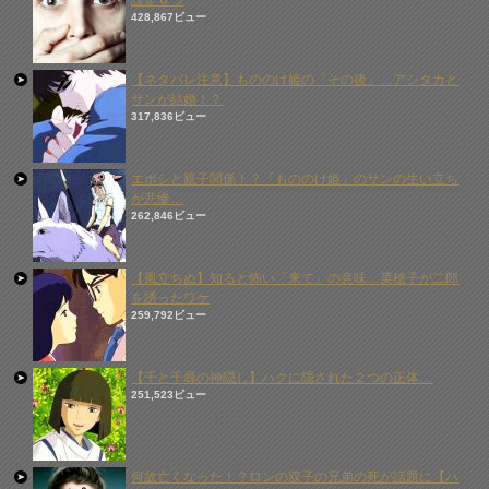
設定６つ
428,867ビュー
【ネタバレ注意】もののけ姫の「その後」…アシタカと
サンが結婚！？
317,836ビュー
エボシと親子関係！？「もののけ姫」のサンの生い立ち
が悲惨…
262,846ビュー
【風立ちぬ】知ると怖い「来て」の意味…菜穂子が二郎
を誘ったワケ
259,792ビュー
【千と千尋の神隠し】ハクに隠された２つの正体…
251,523ビュー
何故亡くなった！？ロンの双子の兄弟の死が話題に【ハ