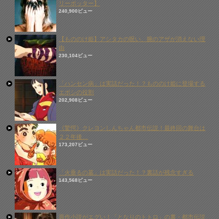
リーポッター】
240,900ビュー
【もののけ姫】アシタカの呪い、腕のアザが消えない理
由
230,104ビュー
「ハンセン病」は実話だった！？もののけ姫に登場する
エボシの役割
202,908ビュー
《驚愕》クレヨンしんちゃん都市伝説！最終回の舞台は
２２年後…
173,207ビュー
「火垂るの墓」は実話だった！？裏話が残念すぎる
143,568ビュー
原作小説がエグい！「となりのトトロ」の裏・都市伝説