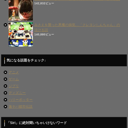
142,832ビュー
みさえを襲った悪魔の病気…「クレヨンしんちゃん」の
泣ける話
140,880ビュー
気になる話題をチェック↓
アニメ
ゲーム
ジブリ
ディズニー
ハリーポッター
激ヤバ都市伝説
「Siri」に絶対聞いちゃいけないワード