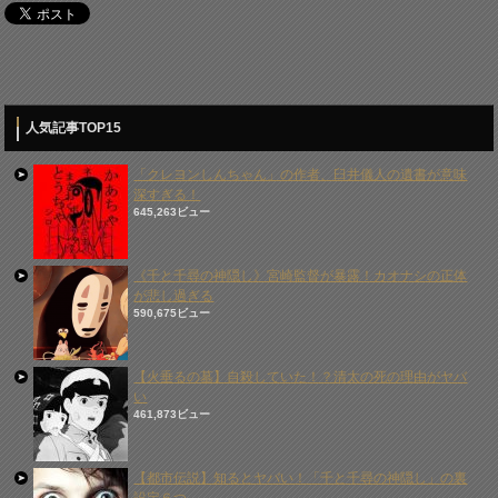
人気記事TOP15
「クレヨンしんちゃん」の作者、臼井儀人の遺書が意味
深すぎる！
645,263ビュー
《千と千尋の神隠し》宮崎監督が暴露！カオナシの正体
が悲し過ぎる
590,675ビュー
【火垂るの墓】自殺していた！？清太の死の理由がヤバ
い
461,873ビュー
【都市伝説】知るとヤバい！「千と千尋の神隠し」の裏