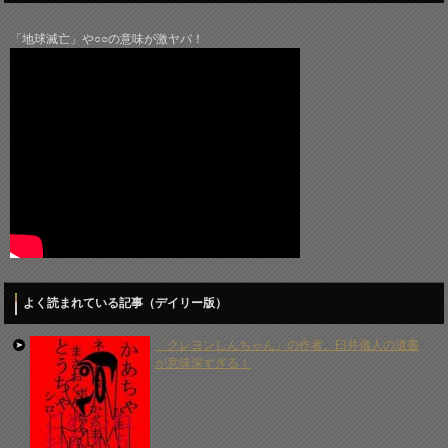
「地球滅亡」や○○の意味が激ヤバ！
よく読まれている記事（デイリー版）
「クレヨンしんちゃん」の作者、臼井儀人の遺書
が意味深すぎる！