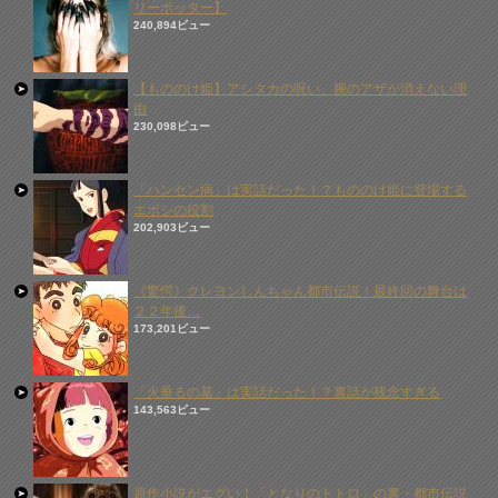
リーポッター】
240,894ビュー
【もののけ姫】アシタカの呪い、腕のアザが消えない理
由
230,098ビュー
「ハンセン病」は実話だった！？もののけ姫に登場する
エボシの役割
202,903ビュー
《驚愕》クレヨンしんちゃん都市伝説！最終回の舞台は
２２年後…
173,201ビュー
「火垂るの墓」は実話だった！？裏話が残念すぎる
143,563ビュー
原作小説がエグい！「となりのトトロ」の裏・都市伝説