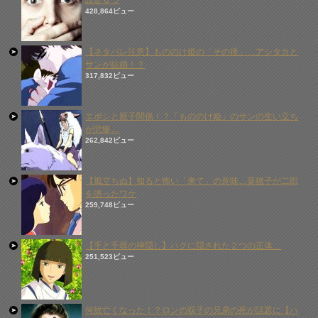
設定６つ
428,864ビュー
【ネタバレ注意】もののけ姫の「その後」…アシタカと
サンが結婚！？
317,832ビュー
エボシと親子関係！？「もののけ姫」のサンの生い立ち
が悲惨…
262,842ビュー
【風立ちぬ】知ると怖い「来て」の意味…菜穂子が二郎
を誘ったワケ
259,748ビュー
【千と千尋の神隠し】ハクに隠された２つの正体…
251,523ビュー
何故亡くなった！？ロンの双子の兄弟の死が話題に【ハ