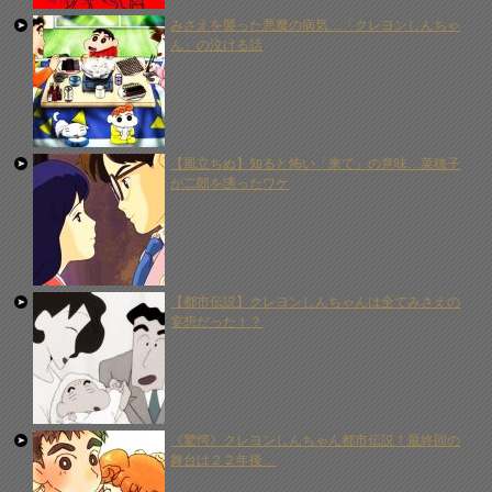
みさえを襲った悪魔の病気…「クレヨンしんちゃ
ん」の泣ける話
【風立ちぬ】知ると怖い「来て」の意味…菜穂子
が二郎を誘ったワケ
【都市伝説】クレヨンしんちゃんは全てみさえの
妄想だった！？
《驚愕》クレヨンしんちゃん都市伝説！最終回の
舞台は２２年後…