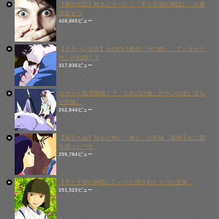
【都市伝説】知るとヤバい！「千と千尋の神隠し」の裏
設定６つ
428,865ビュー
【ネタバレ注意】もののけ姫の「その後」…アシタカと
サンが結婚！？
317,836ビュー
エボシと親子関係！？「もののけ姫」のサンの生い立ち
が悲惨…
262,844ビュー
【風立ちぬ】知ると怖い「来て」の意味…菜穂子が二郎
を誘ったワケ
259,784ビュー
【千と千尋の神隠し】ハクに隠された２つの正体…
251,523ビュー