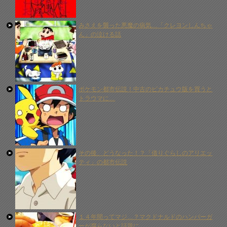
みさえを襲った悪魔の病気…「クレヨンしんちゃ
ん」の泣ける話
ポケモン都市伝説！中古のピカチュウ版を買うと
トラウマに…
その後、どうなった！？「借りぐらしのアリエッ
ティ」の都市伝説
１４年間ってマジ…？マクドナルドのハンバーガ
ーが腐らないと話題に