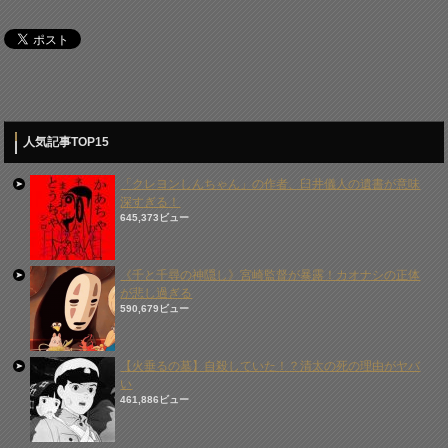
人気記事TOP15
「クレヨンしんちゃん」の作者、臼井儀人の遺書が意味
深すぎる！
645,373ビュー
《千と千尋の神隠し》宮崎監督が暴露！カオナシの正体
が悲し過ぎる
590,679ビュー
【火垂るの墓】自殺していた！？清太の死の理由がヤバ
い
461,886ビュー