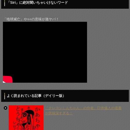
「Siri」に絶対聞いちゃいけないワード
「地球滅亡」や○○の意味が激ヤバ！
よく読まれている記事（デイリー版）
「クレヨンしんちゃん」の作者、臼井儀人の遺書
が意味深すぎる！