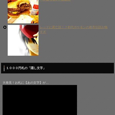
レッドに死亡説！？初代ポケモンの都市伝説が怖
すぎ
１０００円札の「隠し文字」
大発見！お札に【あの文字】が…