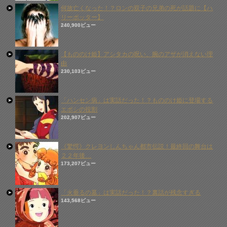
何故亡くなった！？ロンの双子の兄弟の死が話題に【ハ
リーポッター】
240,900ビュー
【もののけ姫】アシタカの呪い、腕のアザが消えない理
由
230,103ビュー
「ハンセン病」は実話だった！？もののけ姫に登場する
エボシの役割
202,907ビュー
《驚愕》クレヨンしんちゃん都市伝説！最終回の舞台は
２２年後…
173,207ビュー
「火垂るの墓」は実話だった！？裏話が残念すぎる
143,568ビュー