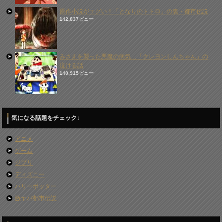
原作小説がエグい！「となりのトトロ」の裏・都市伝説
142,837ビュー
みさえを襲った悪魔の病気…「クレヨンしんちゃん」の
泣ける話
140,915ビュー
気になる話題をチェック↓
アニメ
ゲーム
ジブリ
ディズニー
ハリーポッター
激ヤバ都市伝説