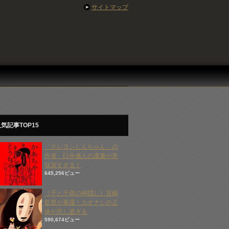
サイトマップ
気記事TOP15
「クレヨンしんちゃん」の
作者、臼井儀人の遺書が意
味深すぎる！
645,256ビュー
《千と千尋の神隠し》宮崎
監督が暴露！カオナシの正
体が悲し過ぎる
590,674ビュー