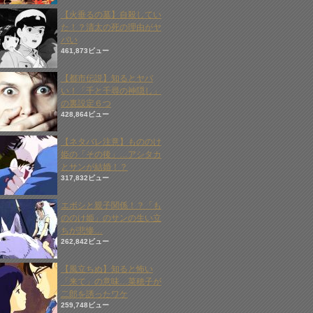
【火垂るの墓】自殺してい
た！？清太の死の理由がヤ
バい
461,873ビュー
【都市伝説】知るとヤバ
い！「千と千尋の神隠し」
の裏設定６つ
428,864ビュー
【ネタバレ注意】もののけ
姫の「その後」…アシタカ
とサンが結婚！？
317,832ビュー
エボシと親子関係！？「も
ののけ姫」のサンの生い立
ちが悲惨…
262,842ビュー
【風立ちぬ】知ると怖い
「来て」の意味…菜穂子が
二郎を誘ったワケ
259,748ビュー