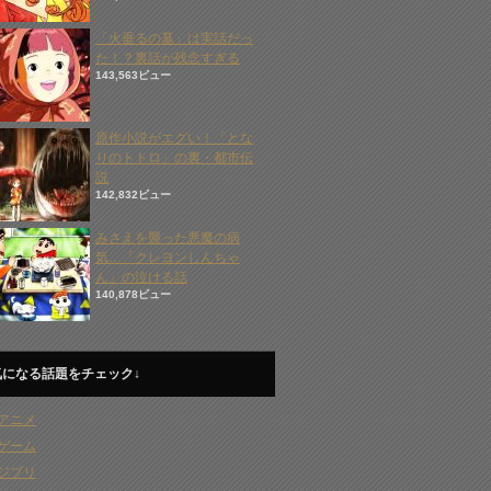
「火垂るの墓」は実話だっ
た！？裏話が残念すぎる
143,563ビュー
原作小説がエグい！「とな
りのトトロ」の裏・都市伝
説
142,832ビュー
みさえを襲った悪魔の病
気…「クレヨンしんちゃ
ん」の泣ける話
140,878ビュー
気になる話題をチェック↓
アニメ
ゲーム
ジブリ