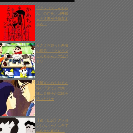
「クレヨンしんちゃ
ん」の作者、臼井儀
人の遺書が意味深す
ぎる！
みさえを襲った悪魔
の病気…「クレヨン
しんちゃん」の泣け
る話
【風立ちぬ】知ると
怖い「来て」の意
味…菜穂子が二郎を
誘ったワケ
【都市伝説】クレヨ
ンしんちゃんは全て
みさえの妄想だっ