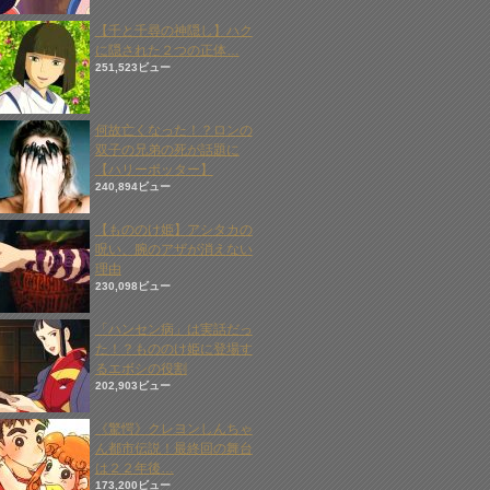
【千と千尋の神隠し】ハク
に隠された２つの正体…
251,523ビュー
何故亡くなった！？ロンの
双子の兄弟の死が話題に
【ハリーポッター】
240,894ビュー
【もののけ姫】アシタカの
呪い、腕のアザが消えない
理由
230,098ビュー
「ハンセン病」は実話だっ
た！？もののけ姫に登場す
るエボシの役割
202,903ビュー
《驚愕》クレヨンしんちゃ
ん都市伝説！最終回の舞台
は２２年後…
173,200ビュー