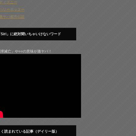
ディズニー
ハリーポッター
激ヤバ都市伝説
「Siri」に絶対聞いちゃいけないワード
球滅亡」や○○の意味が激ヤバ！
よく読まれている記事（デイリー版）