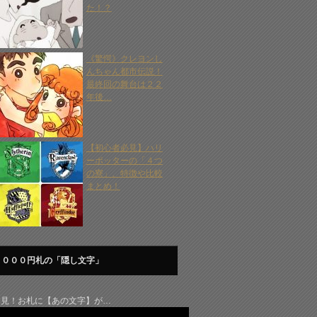
た！？
《驚愕》クレヨンし
んちゃん都市伝説！
最終回の舞台は２２
年後…
【初心者必見】ハリ
ーポッターの「４つ
の寮」、特徴や比較
まとめ！
１０００円札の「隠し文字」
発見！お札に【あの文字】が…