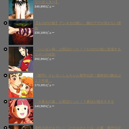
リーポッター】
240,895ビュー
【もののけ姫】アシタカの呪い、腕のアザが消えない理
由
230,100ビュー
「ハンセン病」は実話だった！？もののけ姫に登場する
エボシの役割
202,904ビュー
《驚愕》クレヨンしんちゃん都市伝説！最終回の舞台は
２２年後…
173,201ビュー
「火垂るの墓」は実話だった！？裏話が残念すぎる
143,565ビュー
原作小説がエグい！「となりのトトロ」の裏・都市伝説