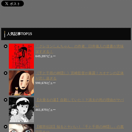
人気記事TOP15
「クレヨンしんちゃん」の作者、臼井儀人の遺書が意味
深すぎる！
645,287ビュー
《千と千尋の神隠し》宮崎監督が暴露！カオナシの正体
が悲し過ぎる
590,676ビュー
【火垂るの墓】自殺していた！？清太の死の理由がヤバ
い
461,875ビュー
【都市伝説】知るとヤバい！「千と千尋の神隠し」の裏