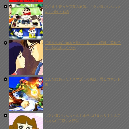
みさえを襲った悪魔の病気…「クレヨンしんちゃ
ん」の泣ける話
【風立ちぬ】知ると怖い「来て」の意味…菜穂子
が二郎を誘ったワケ
こんなにあった！スマブラの裏技・隠しコマンド
集
【クレヨンしんちゃん】正体はひまわり？しんこ
ちゃんが可愛いと噂に