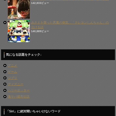
142,833ビュー
みさえを襲った悪魔の病気…「クレヨンしんちゃん」の
泣ける話
140,889ビュー
気になる話題をチェック↓
アニメ
ゲーム
ジブリ
ディズニー
ハリーポッター
激ヤバ都市伝説
「Siri」に絶対聞いちゃいけないワード