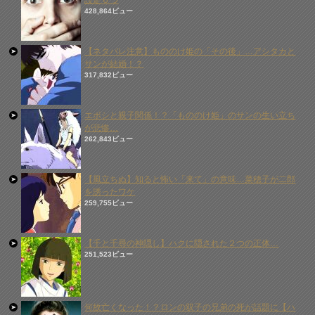
設定６つ
428,864ビュー
【ネタバレ注意】もののけ姫の「その後」…アシタカと
サンが結婚！？
317,832ビュー
エボシと親子関係！？「もののけ姫」のサンの生い立ち
が悲惨…
262,843ビュー
【風立ちぬ】知ると怖い「来て」の意味…菜穂子が二郎
を誘ったワケ
259,755ビュー
【千と千尋の神隠し】ハクに隠された２つの正体…
251,523ビュー
何故亡くなった！？ロンの双子の兄弟の死が話題に【ハ