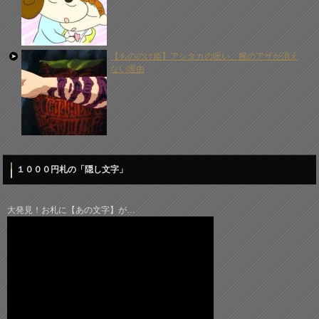
【もののけ姫】アシタカの呪い、腕のアザが消え
ない理由
１０００円札の「隠し文字」
大発見！お札に【あの文字】が…