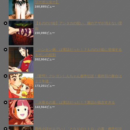
リーポッター】
240,895ビュー
【もののけ姫】アシタカの呪い、腕のアザが消えない理
由
230,098ビュー
「ハンセン病」は実話だった！？もののけ姫に登場する
エボシの役割
202,904ビュー
《驚愕》クレヨンしんちゃん都市伝説！最終回の舞台は
２２年後…
173,201ビュー
「火垂るの墓」は実話だった！？裏話が残念すぎる
143,564ビュー
原作小説がエグい！「となりのトトロ」の裏・都市伝説