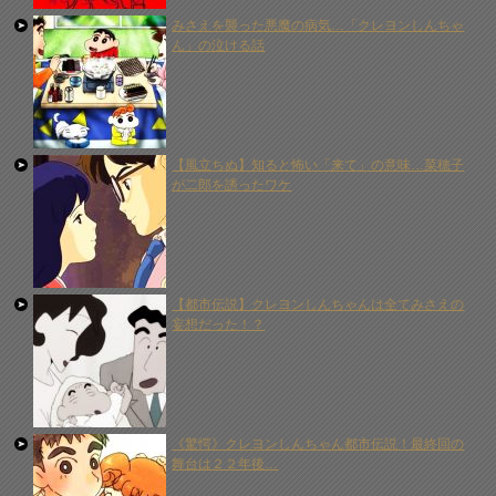
みさえを襲った悪魔の病気…「クレヨンしんちゃ
ん」の泣ける話
【風立ちぬ】知ると怖い「来て」の意味…菜穂子
が二郎を誘ったワケ
【都市伝説】クレヨンしんちゃんは全てみさえの
妄想だった！？
《驚愕》クレヨンしんちゃん都市伝説！最終回の
舞台は２２年後…