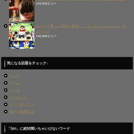
142,832ビュー
みさえを襲った悪魔の病気…「クレヨンしんちゃん」の
泣ける話
140,885ビュー
気になる話題をチェック↓
アニメ
ゲーム
ジブリ
ディズニー
ハリーポッター
激ヤバ都市伝説
「Siri」に絶対聞いちゃいけないワード