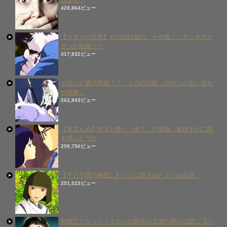
設定６つ
428,864ビュー
【ネタバレ注意】もののけ姫の「その後」…アシタカと
サンが結婚！？
317,832ビュー
エボシと親子関係！？「もののけ姫」のサンの生い立ち
が悲惨…
262,843ビュー
【風立ちぬ】知ると怖い「来て」の意味…菜穂子が二郎
を誘ったワケ
259,750ビュー
【千と千尋の神隠し】ハクに隠された２つの正体…
251,523ビュー
何故亡くなった！？ロンの双子の兄弟の死が話題に【ハ