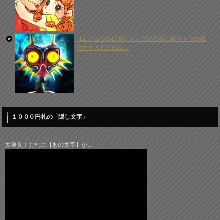
【ムジュラの仮面】ゼルダの伝説、敵キャラの残
念すぎる都市伝説…
１０００円札の「隠し文字」
大発見！お札に【あの文字】が…