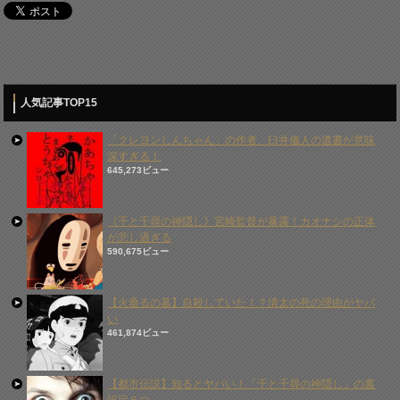
人気記事TOP15
「クレヨンしんちゃん」の作者、臼井儀人の遺書が意味
深すぎる！
645,273ビュー
《千と千尋の神隠し》宮崎監督が暴露！カオナシの正体
が悲し過ぎる
590,675ビュー
【火垂るの墓】自殺していた！？清太の死の理由がヤバ
い
461,874ビュー
【都市伝説】知るとヤバい！「千と千尋の神隠し」の裏