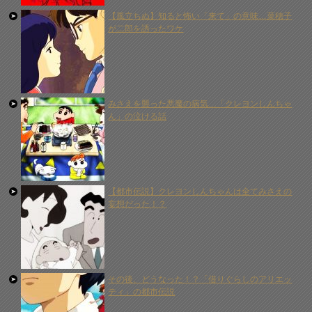
【風立ちぬ】知ると怖い「来て」の意味…菜穂子
が二郎を誘ったワケ
みさえを襲った悪魔の病気…「クレヨンしんちゃ
ん」の泣ける話
【都市伝説】クレヨンしんちゃんは全てみさえの
妄想だった！？
その後、どうなった！？「借りぐらしのアリエッ
ティ」の都市伝説