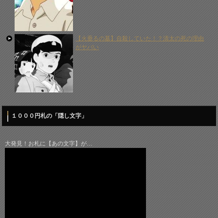
【火垂るの墓】自殺していた！？清太の死の理由
がヤバい
１０００円札の「隠し文字」
大発見！お札に【あの文字】が…