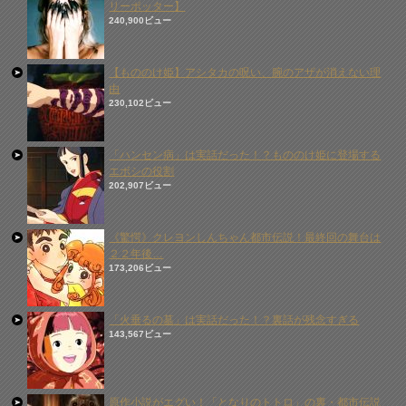
リーポッター】
240,900ビュー
【もののけ姫】アシタカの呪い、腕のアザが消えない理
由
230,102ビュー
「ハンセン病」は実話だった！？もののけ姫に登場する
エボシの役割
202,907ビュー
《驚愕》クレヨンしんちゃん都市伝説！最終回の舞台は
２２年後…
173,206ビュー
「火垂るの墓」は実話だった！？裏話が残念すぎる
143,567ビュー
原作小説がエグい！「となりのトトロ」の裏・都市伝説