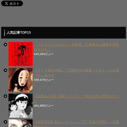
人気記事TOP15
「クレヨンしんちゃん」の作者、臼井儀人の遺書が意味
深すぎる！
645,353ビュー
《千と千尋の神隠し》宮崎監督が暴露！カオナシの正体
が悲し過ぎる
590,679ビュー
【火垂るの墓】自殺していた！？清太の死の理由がヤバ
い
461,885ビュー
【都市伝説】知るとヤバい！「千と千尋の神隠し」の裏