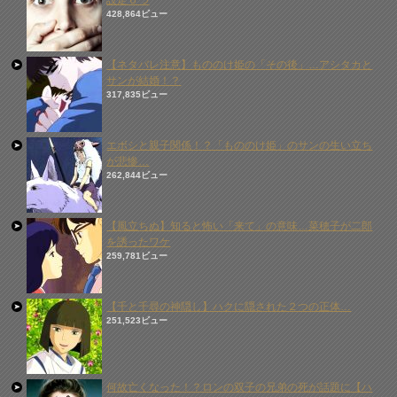
設定６つ
428,864ビュー
【ネタバレ注意】もののけ姫の「その後」…アシタカと
サンが結婚！？
317,835ビュー
エボシと親子関係！？「もののけ姫」のサンの生い立ち
が悲惨…
262,844ビュー
【風立ちぬ】知ると怖い「来て」の意味…菜穂子が二郎
を誘ったワケ
259,781ビュー
【千と千尋の神隠し】ハクに隠された２つの正体…
251,523ビュー
何故亡くなった！？ロンの双子の兄弟の死が話題に【ハ