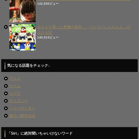
142,836ビュー
みさえを襲った悪魔の病気…「クレヨンしんちゃん」の
泣ける話
140,913ビュー
気になる話題をチェック↓
アニメ
ゲーム
ジブリ
ディズニー
ハリーポッター
激ヤバ都市伝説
「Siri」に絶対聞いちゃいけないワード