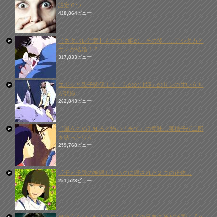
設定６つ
428,864ビュー
【ネタバレ注意】もののけ姫の「その後」…アシタカと
サンが結婚！？
317,833ビュー
エボシと親子関係！？「もののけ姫」のサンの生い立ち
が悲惨…
262,843ビュー
【風立ちぬ】知ると怖い「来て」の意味…菜穂子が二郎
を誘ったワケ
259,768ビュー
【千と千尋の神隠し】ハクに隠された２つの正体…
251,523ビュー