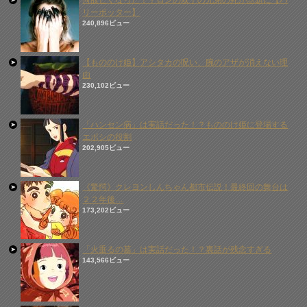
何故亡くなった！？ロンの双子の兄弟の死が話題に【ハ
リーポッター】
240,896ビュー
【もののけ姫】アシタカの呪い、腕のアザが消えない理
由
230,102ビュー
「ハンセン病」は実話だった！？もののけ姫に登場する
エボシの役割
202,905ビュー
《驚愕》クレヨンしんちゃん都市伝説！最終回の舞台は
２２年後…
173,202ビュー
「火垂るの墓」は実話だった！？裏話が残念すぎる
143,566ビュー