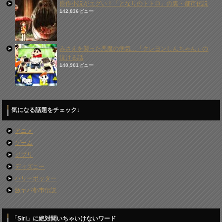
原作小説がエグい！「となりのトトロ」の裏・都市伝説
142,836ビュー
みさえを襲った悪魔の病気…「クレヨンしんちゃん」の
泣ける話
140,901ビュー
気になる話題をチェック↓
アニメ
ゲーム
ジブリ
ディズニー
ハリーポッター
激ヤバ都市伝説
「Siri」に絶対聞いちゃいけないワード