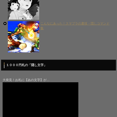
こんなにあった！スマブラの裏技・隠しコマンド
集
１０００円札の「隠し文字」
大発見！お札に【あの文字】が…