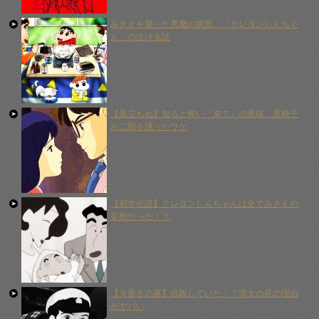
みさえを襲った悪魔の病気…「クレヨンしんちゃ
ん」の泣ける話
【風立ちぬ】知ると怖い「来て」の意味…菜穂子
が二郎を誘ったワケ
【都市伝説】クレヨンしんちゃんは全てみさえの
妄想だった！？
【火垂るの墓】自殺していた！？清太の死の理由
がヤバい