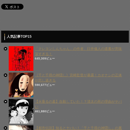
人気記事TOP15
「クレヨンしんちゃん」の作者、臼井儀人の遺書が意味
深すぎる！
645,309ビュー
《千と千尋の神隠し》宮崎監督が暴露！カオナシの正体
が悲し過ぎる
590,677ビュー
【火垂るの墓】自殺していた！？清太の死の理由がヤバ
い
461,880ビュー
【都市伝説】知るとヤバい！「千と千尋の神隠し」の裏