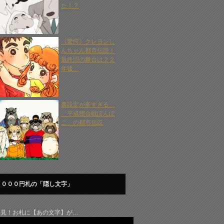
た！？
《驚愕》クレヨンし
んちゃん都市伝説！
最終回の舞台は２２
年後…
裏設定が多すぎる…
「平成狸合戦ぽんぽ
こ」の都市伝説
１０００円札の「隠し文字」
発見！お札に【あの文字】が…