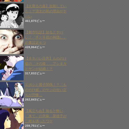
【火垂るの墓】自殺してい
た！？清太の死の理由がヤ
バい
461,875ビュー
【都市伝説】知るとヤバ
い！「千と千尋の神隠し」
の裏設定６つ
428,864ビュー
【ネタバレ注意】もののけ
姫の「その後」…アシタカ
とサンが結婚！？
317,832ビュー
エボシと親子関係！？「も
ののけ姫」のサンの生い立
ちが悲惨…
262,843ビュー
【風立ちぬ】知ると怖い
「来て」の意味…菜穂子が
二郎を誘ったワケ
259,751ビュー