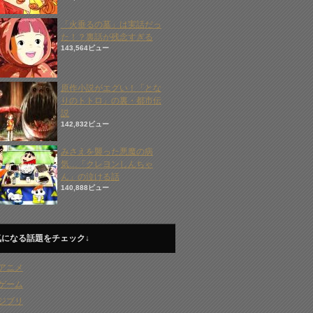
「火垂るの墓」は実話だっ
た！？裏話が残念すぎる
143,564ビュー
原作小説がエグい！「とな
りのトトロ」の裏・都市伝
説
142,832ビュー
みさえを襲った悪魔の病
気…「クレヨンしんちゃ
ん」の泣ける話
140,888ビュー
気になる話題をチェック↓
アニメ
ゲーム
ジブリ