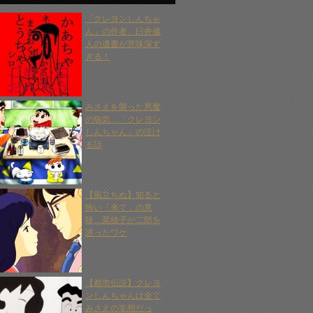
「クレヨンしんちゃ
ん」の作者、臼井儀
人の遺書が意味深す
ぎる！
みさえを襲った悪魔
の病気…「クレヨン
しんちゃん」の泣け
る話
【風立ちぬ】知ると
怖い「来て」の意
味…菜穂子が二郎を
誘ったワケ
【都市伝説】クレヨ
ンしんちゃんは全て
みさえの妄想だっ