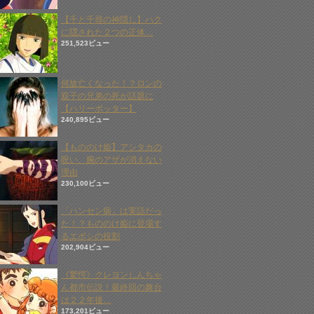
【千と千尋の神隠し】ハク
に隠された２つの正体…
251,523ビュー
何故亡くなった！？ロンの
双子の兄弟の死が話題に
【ハリーポッター】
240,895ビュー
【もののけ姫】アシタカの
呪い、腕のアザが消えない
理由
230,100ビュー
「ハンセン病」は実話だっ
た！？もののけ姫に登場す
るエボシの役割
202,904ビュー
《驚愕》クレヨンしんちゃ
ん都市伝説！最終回の舞台
は２２年後…
173,201ビュー