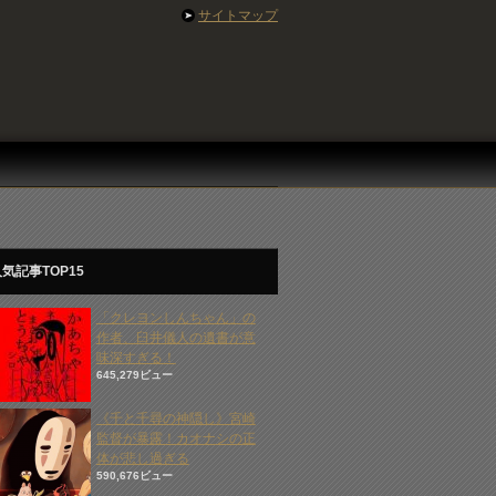
サイトマップ
気記事TOP15
「クレヨンしんちゃん」の
作者、臼井儀人の遺書が意
味深すぎる！
645,279ビュー
《千と千尋の神隠し》宮崎
監督が暴露！カオナシの正
体が悲し過ぎる
590,676ビュー