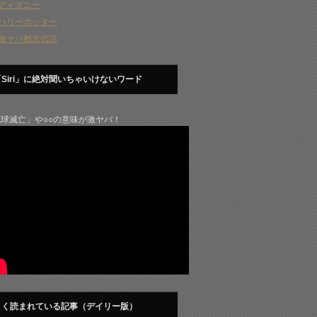
ディズニー
ハリーポッター
激ヤバ都市伝説
「Siri」に絶対聞いちゃいけないワード
球滅亡」や○○の意味が激ヤバ！
よく読まれている記事（デイリー版）