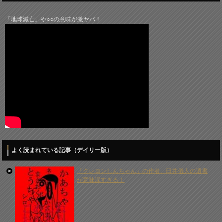
「地球滅亡」や○○の意味が激ヤバ！
よく読まれている記事（デイリー版）
「クレヨンしんちゃん」の作者、臼井儀人の遺書
が意味深すぎる！