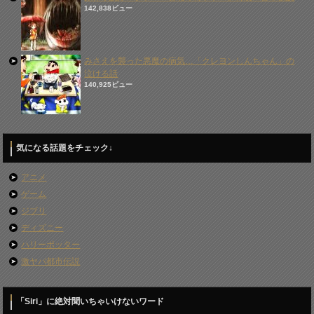
142,838ビュー
みさえを襲った悪魔の病気…「クレヨンしんちゃん」の
泣ける話
140,925ビュー
気になる話題をチェック↓
アニメ
ゲーム
ジブリ
ディズニー
ハリーポッター
激ヤバ都市伝説
「Siri」に絶対聞いちゃいけないワード