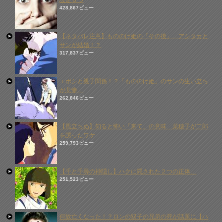
設定６つ
428,867ビュー
【ネタバレ注意】もののけ姫の「その後」…アシタカと
サンが結婚！？
317,837ビュー
エボシと親子関係！？「もののけ姫」のサンの生い立ち
が悲惨…
262,846ビュー
【風立ちぬ】知ると怖い「来て」の意味…菜穂子が二郎
を誘ったワケ
259,793ビュー
【千と千尋の神隠し】ハクに隠された２つの正体…
251,523ビュー
何故亡くなった！？ロンの双子の兄弟の死が話題に【ハ