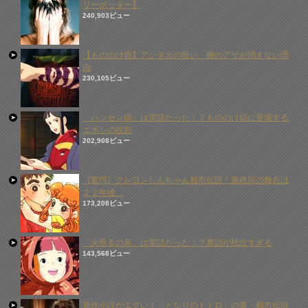
リーポッター】
240,903ビュー
【もののけ姫】アシタカの呪い、腕のアザが消えない理
由
230,105ビュー
「ハンセン病」は実話だった！？もののけ姫に登場する
エボシの役割
202,908ビュー
《驚愕》クレヨンしんちゃん都市伝説！最終回の舞台は
２２年後…
173,208ビュー
「火垂るの墓」は実話だった！？裏話が残念すぎる
143,568ビュー
原作小説がエグい！「となりのトトロ」の裏・都市伝説