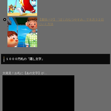
【裏技バグ】「ぼくのなつやすみ」で８月３２日
にいく方法
１０００円札の「隠し文字」
大発見！お札に【あの文字】が…