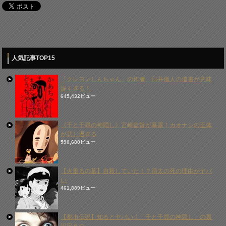
人気記事TOP15
「クレヨンしんちゃん」の作者、臼井儀人の遺書が意味
深すぎる！
645,432ビュー
《千と千尋の神隠し》宮崎監督が暴露！カオナシの正体
が悲し過ぎる
590,680ビュー
【火垂るの墓】自殺していた！？清太の死の理由がヤバ
い
461,889ビュー
【都市伝説】知るとヤバい！「千と千尋の神隠し」の裏