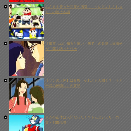
みさえを襲った悪魔の病気…「クレヨンしんちゃ
ん」の泣ける話
【風立ちぬ】知ると怖い「来て」の意味…菜穂子
が二郎を誘ったワケ
【リンの正体】は白狐、それとも人間！？「千と
千尋の神隠し」の裏話
トムの正体は人間だった！？トムとジェリーの
裏・都市伝説