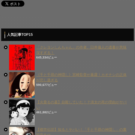
人気記事TOP15
「クレヨンしんちゃん」の作者、臼井儀人の遺書が意味
深すぎる！
645,334ビュー
《千と千尋の神隠し》宮崎監督が暴露！カオナシの正体
が悲し過ぎる
590,677ビュー
【火垂るの墓】自殺していた！？清太の死の理由がヤバ
い
461,882ビュー
【都市伝説】知るとヤバい！「千と千尋の神隠し」の裏