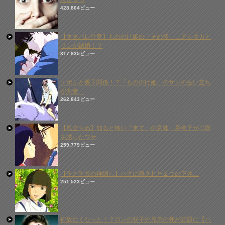
設定６つ
428,864ビュー
【ネタバレ注意】もののけ姫の「その後」…アシタカと
サンが結婚！？
317,835ビュー
エボシと親子関係！？「もののけ姫」のサンの生い立ち
が悲惨…
262,843ビュー
【風立ちぬ】知ると怖い「来て」の意味…菜穂子が二郎
を誘ったワケ
259,779ビュー
【千と千尋の神隠し】ハクに隠された２つの正体…
251,523ビュー
何故亡くなった！？ロンの双子の兄弟の死が話題に【ハ