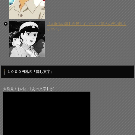
【火垂るの墓】自殺していた！？清太の死の理由
がヤバい
１０００円札の「隠し文字」
大発見！お札に【あの文字】が…