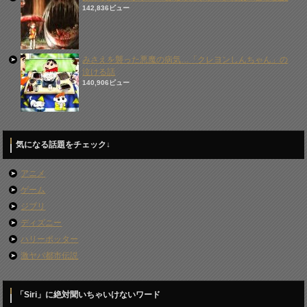
142,836ビュー
みさえを襲った悪魔の病気…「クレヨンしんちゃん」の
泣ける話
140,906ビュー
気になる話題をチェック↓
アニメ
ゲーム
ジブリ
ディズニー
ハリーポッター
激ヤバ都市伝説
「Siri」に絶対聞いちゃいけないワード