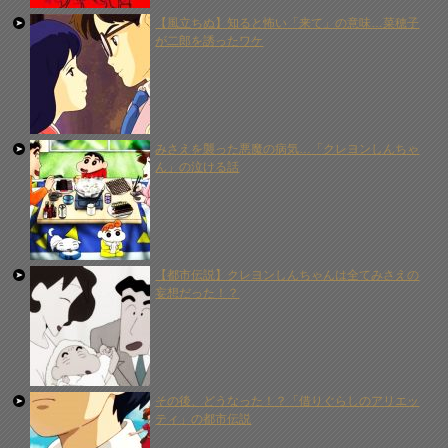
【風立ちぬ】知ると怖い「来て」の意味…菜穂子
が二郎を誘ったワケ
みさえを襲った悪魔の病気…「クレヨンしんちゃ
ん」の泣ける話
【都市伝説】クレヨンしんちゃんは全てみさえの
妄想だった！？
その後、どうなった！？「借りぐらしのアリエッ
ティ」の都市伝説