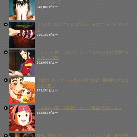
リーポッター】
240,900ビュー
【もののけ姫】アシタカの呪い、腕のアザが消えない理
由
230,102ビュー
「ハンセン病」は実話だった！？もののけ姫に登場する
エボシの役割
202,907ビュー
《驚愕》クレヨンしんちゃん都市伝説！最終回の舞台は
２２年後…
173,204ビュー
「火垂るの墓」は実話だった！？裏話が残念すぎる
143,566ビュー
原作小説がエグい！「となりのトトロ」の裏・都市伝説