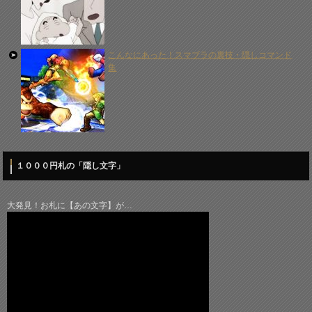
こんなにあった！スマブラの裏技・隠しコマンド
集
１０００円札の「隠し文字」
大発見！お札に【あの文字】が…