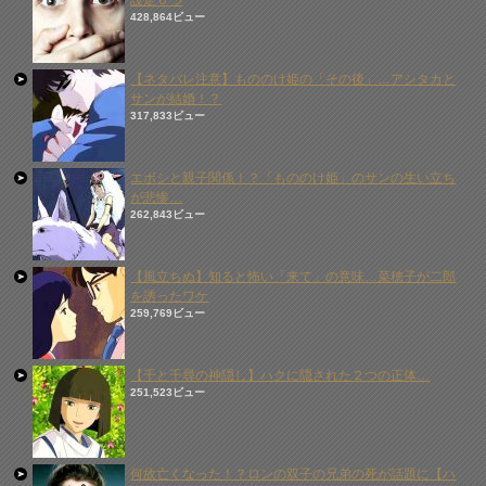
設定６つ
428,864ビュー
【ネタバレ注意】もののけ姫の「その後」…アシタカと
サンが結婚！？
317,833ビュー
エボシと親子関係！？「もののけ姫」のサンの生い立ち
が悲惨…
262,843ビュー
【風立ちぬ】知ると怖い「来て」の意味…菜穂子が二郎
を誘ったワケ
259,769ビュー
【千と千尋の神隠し】ハクに隠された２つの正体…
251,523ビュー
何故亡くなった！？ロンの双子の兄弟の死が話題に【ハ