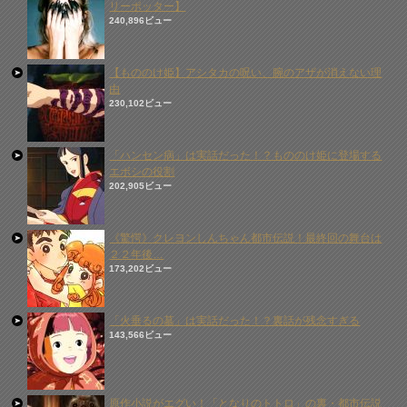
リーポッター】
240,896ビュー
【もののけ姫】アシタカの呪い、腕のアザが消えない理
由
230,102ビュー
「ハンセン病」は実話だった！？もののけ姫に登場する
エボシの役割
202,905ビュー
《驚愕》クレヨンしんちゃん都市伝説！最終回の舞台は
２２年後…
173,202ビュー
「火垂るの墓」は実話だった！？裏話が残念すぎる
143,566ビュー
原作小説がエグい！「となりのトトロ」の裏・都市伝説