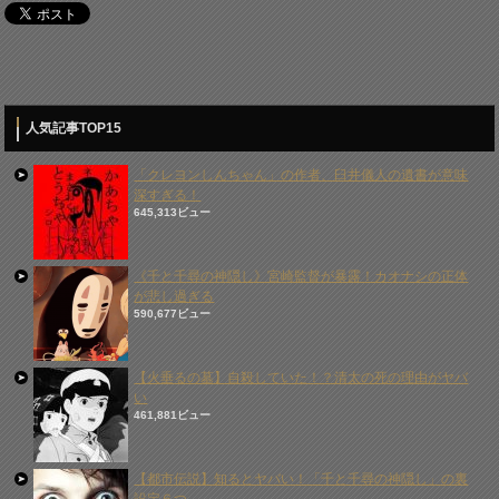
人気記事TOP15
「クレヨンしんちゃん」の作者、臼井儀人の遺書が意味
深すぎる！
645,313ビュー
《千と千尋の神隠し》宮崎監督が暴露！カオナシの正体
が悲し過ぎる
590,677ビュー
【火垂るの墓】自殺していた！？清太の死の理由がヤバ
い
461,881ビュー
【都市伝説】知るとヤバい！「千と千尋の神隠し」の裏