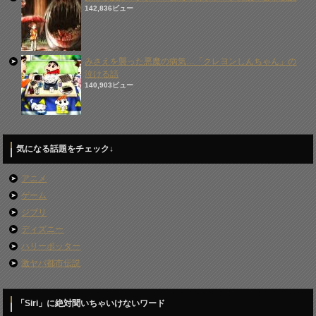
142,836ビュー
みさえを襲った悪魔の病気…「クレヨンしんちゃん」の
泣ける話
140,903ビュー
気になる話題をチェック↓
アニメ
ゲーム
ジブリ
ディズニー
ハリーポッター
激ヤバ都市伝説
「Siri」に絶対聞いちゃいけないワード