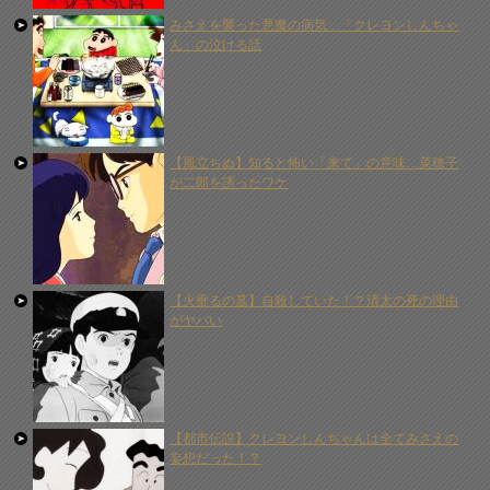
みさえを襲った悪魔の病気…「クレヨンしんちゃ
ん」の泣ける話
【風立ちぬ】知ると怖い「来て」の意味…菜穂子
が二郎を誘ったワケ
【火垂るの墓】自殺していた！？清太の死の理由
がヤバい
【都市伝説】クレヨンしんちゃんは全てみさえの
妄想だった！？