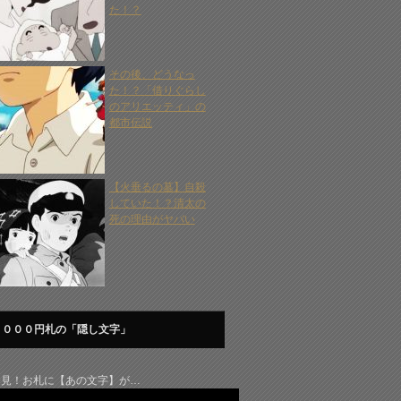
た！？
その後、どうなっ
た！？「借りぐらし
のアリエッティ」の
都市伝説
【火垂るの墓】自殺
していた！？清太の
死の理由がヤバい
１０００円札の「隠し文字」
発見！お札に【あの文字】が…