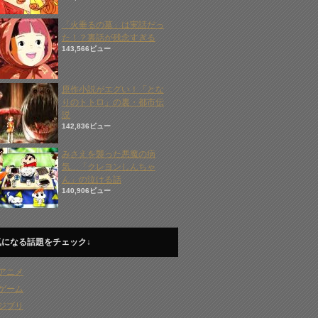
「火垂るの墓」は実話だっ
た！？裏話が残念すぎる
143,566ビュー
原作小説がエグい！「とな
りのトトロ」の裏・都市伝
説
142,836ビュー
みさえを襲った悪魔の病
気…「クレヨンしんちゃ
ん」の泣ける話
140,906ビュー
気になる話題をチェック↓
アニメ
ゲーム
ジブリ