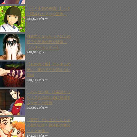
【千と千尋の神隠し】ハク
に隠された２つの正体…
251,523ビュー
何故亡くなった！？ロンの
双子の兄弟の死が話題に
【ハリーポッター】
240,900ビュー
【もののけ姫】アシタカの
呪い、腕のアザが消えない
理由
230,102ビュー
「ハンセン病」は実話だっ
た！？もののけ姫に登場す
るエボシの役割
202,907ビュー
《驚愕》クレヨンしんちゃ
ん都市伝説！最終回の舞台
は２２年後…
173,204ビュー