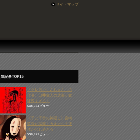
サイトマップ
気記事TOP15
「クレヨンしんちゃん」の
作者、臼井儀人の遺書が意
味深すぎる！
645,334ビュー
《千と千尋の神隠し》宮崎
監督が暴露！カオナシの正
体が悲し過ぎる
590,677ビュー