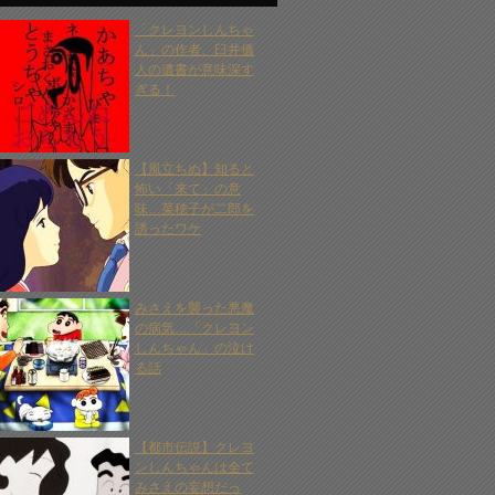
「クレヨンしんちゃ
ん」の作者、臼井儀
人の遺書が意味深す
ぎる！
【風立ちぬ】知ると
怖い「来て」の意
味…菜穂子が二郎を
誘ったワケ
みさえを襲った悪魔
の病気…「クレヨン
しんちゃん」の泣け
る話
【都市伝説】クレヨ
ンしんちゃんは全て
みさえの妄想だっ