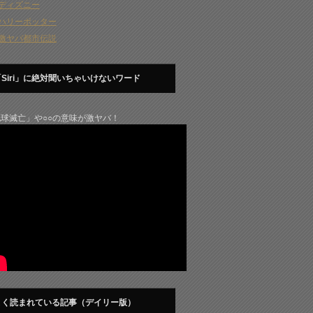
ディズニー
ハリーポッター
激ヤバ都市伝説
「Siri」に絶対聞いちゃいけないワード
球滅亡」や○○の意味が激ヤバ！
よく読まれている記事（デイリー版）