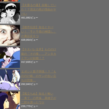
【火垂るの墓】自殺してい
た！？清太の死の理由がヤ
バい
461,882ビュー
【都市伝説】知るとヤバ
い！「千と千尋の神隠し」
の裏設定６つ
428,864ビュー
【ネタバレ注意】もののけ
姫の「その後」…アシタカ
とサンが結婚！？
317,835ビュー
エボシと親子関係！？「も
ののけ姫」のサンの生い立
ちが悲惨…
262,843ビュー
【風立ちぬ】知ると怖い
「来て」の意味…菜穂子が
二郎を誘ったワケ
259,779ビュー