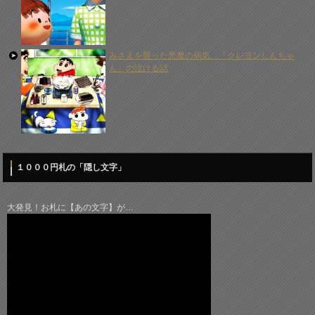
みさえを襲った悪魔の病気…「クレヨンしんちゃ
ん」の泣ける話
１０００円札の「隠し文字」
大発見！お札に【あの文字】が…