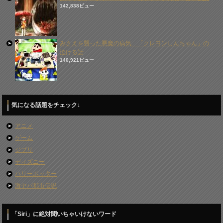
142,838ビュー
みさえを襲った悪魔の病気…「クレヨンしんちゃん」の
泣ける話
140,921ビュー
気になる話題をチェック↓
アニメ
ゲーム
ジブリ
ディズニー
ハリーポッター
激ヤバ都市伝説
「Siri」に絶対聞いちゃいけないワード