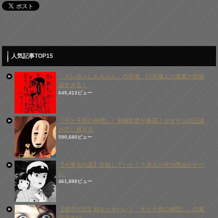
人気記事TOP15
「クレヨンしんちゃん」の作者、臼井儀人の遺書が意味
深すぎる！
645,413ビュー
《千と千尋の神隠し》宮崎監督が暴露！カオナシの正体
が悲し過ぎる
590,680ビュー
【火垂るの墓】自殺していた！？清太の死の理由がヤバ
い
461,888ビュー
【都市伝説】知るとヤバい！「千と千尋の神隠し」の裏