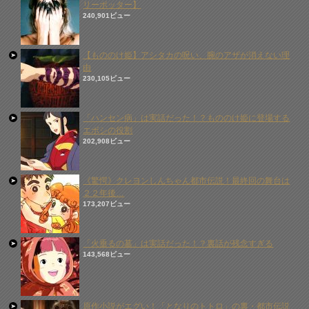
リーポッター】
240,901ビュー
【もののけ姫】アシタカの呪い、腕のアザが消えない理
由
230,105ビュー
「ハンセン病」は実話だった！？もののけ姫に登場する
エボシの役割
202,908ビュー
《驚愕》クレヨンしんちゃん都市伝説！最終回の舞台は
２２年後…
173,207ビュー
「火垂るの墓」は実話だった！？裏話が残念すぎる
143,568ビュー
原作小説がエグい！「となりのトトロ」の裏・都市伝説