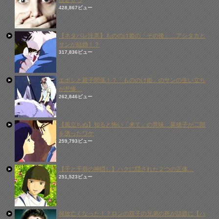
設定６つ
428,867ビュー
【ネタバレ注意】もののけ姫の「その後」…アシタカと
サンが結婚！？
317,836ビュー
エボシと親子関係！？「もののけ姫」のサンの生い立ち
が悲惨…
262,846ビュー
【風立ちぬ】知ると怖い「来て」の意味…菜穂子が二郎
を誘ったワケ
259,793ビュー
【千と千尋の神隠し】ハクに隠された２つの正体…
251,523ビュー
何故亡くなった！？ロンの双子の兄弟の死が話題に【ハ