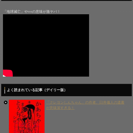
「地球滅亡」や○○の意味が激ヤバ！
よく読まれている記事（デイリー版）
「クレヨンしんちゃん」の作者、臼井儀人の遺書
が意味深すぎる！