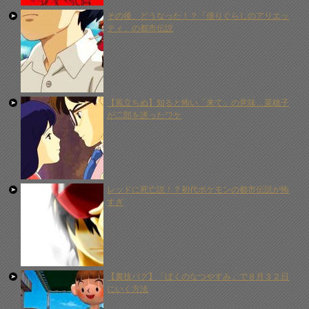
その後、どうなった！？「借りぐらしのアリエッ
ティ」の都市伝説
【風立ちぬ】知ると怖い「来て」の意味…菜穂子
が二郎を誘ったワケ
レッドに死亡説！？初代ポケモンの都市伝説が怖
すぎ
【裏技バグ】「ぼくのなつやすみ」で８月３２日
にいく方法