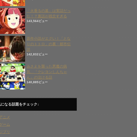
「火垂るの墓」は実話だっ
た！？裏話が残念すぎる
143,564ビュー
原作小説がエグい！「とな
りのトトロ」の裏・都市伝
説
142,832ビュー
みさえを襲った悪魔の病
気…「クレヨンしんちゃ
ん」の泣ける話
140,885ビュー
気になる話題をチェック↓
アニメ
ゲーム
ジブリ