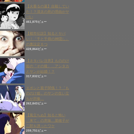
【火垂るの墓】自殺してい
た！？清太の死の理由がヤ
バい
461,875ビュー
【都市伝説】知るとヤバ
い！「千と千尋の神隠し」
の裏設定６つ
428,864ビュー
【ネタバレ注意】もののけ
姫の「その後」…アシタカ
とサンが結婚！？
317,832ビュー
エボシと親子関係！？「も
ののけ姫」のサンの生い立
ちが悲惨…
262,843ビュー
【風立ちぬ】知ると怖い
「来て」の意味…菜穂子が
二郎を誘ったワケ
259,751ビュー