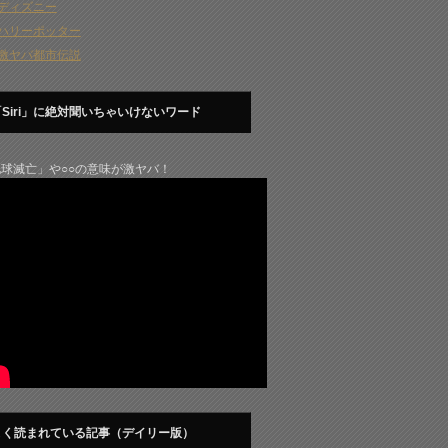
ディズニー
ハリーポッター
激ヤバ都市伝説
「Siri」に絶対聞いちゃいけないワード
球滅亡」や○○の意味が激ヤバ！
よく読まれている記事（デイリー版）