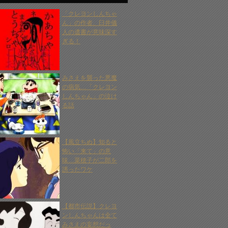
「クレヨンしんちゃ
ん」の作者、臼井儀
人の遺書が意味深す
ぎる！
みさえを襲った悪魔
の病気…「クレヨン
しんちゃん」の泣け
る話
【風立ちぬ】知ると
怖い「来て」の意
味…菜穂子が二郎を
誘ったワケ
【都市伝説】クレヨ
ンしんちゃんは全て
みさえの妄想だっ