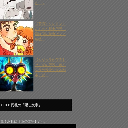
た！？
《驚愕》クレヨンし
んちゃん都市伝説！
最終回の舞台は２２
年後…
【ムジュラの仮面】
ゼルダの伝説、敵キ
ャラの残念すぎる都
市伝説…
１０００円札の「隠し文字」
発見！お札に【あの文字】が…