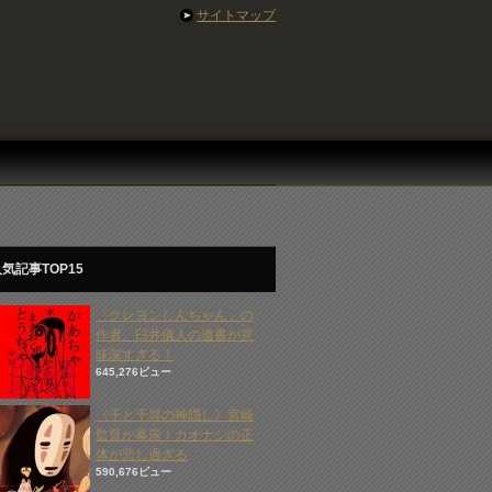
サイトマップ
気記事TOP15
「クレヨンしんちゃん」の
作者、臼井儀人の遺書が意
味深すぎる！
645,276ビュー
《千と千尋の神隠し》宮崎
監督が暴露！カオナシの正
体が悲し過ぎる
590,676ビュー