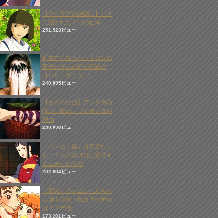
【千と千尋の神隠し】ハク
に隠された２つの正体…
251,523ビュー
何故亡くなった！？ロンの
双子の兄弟の死が話題に
【ハリーポッター】
240,895ビュー
【もののけ姫】アシタカの
呪い、腕のアザが消えない
理由
230,098ビュー
「ハンセン病」は実話だっ
た！？もののけ姫に登場す
るエボシの役割
202,904ビュー
《驚愕》クレヨンしんちゃ
ん都市伝説！最終回の舞台
は２２年後…
173,201ビュー