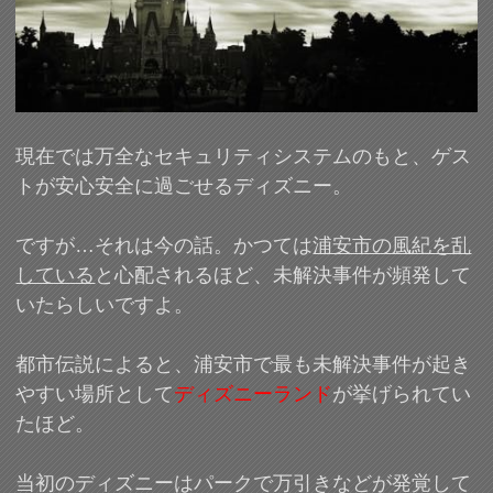
現在では万全なセキュリティシステムのもと、ゲス
トが安心安全に過ごせるディズニー。
ですが…それは今の話。かつては
浦安市の風紀を乱
している
と心配されるほど、未解決事件が頻発して
いたらしいですよ。
都市伝説によると、浦安市で最も未解決事件が起き
やすい場所として
ディズニーランド
が挙げられてい
たほど。
当初のディズニーはパークで万引きなどが発覚して