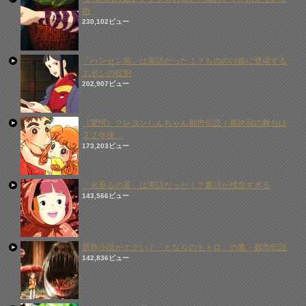
由
230,102ビュー
「ハンセン病」は実話だった！？もののけ姫に登場する
エボシの役割
202,907ビュー
《驚愕》クレヨンしんちゃん都市伝説！最終回の舞台は
２２年後…
173,203ビュー
「火垂るの墓」は実話だった！？裏話が残念すぎる
143,566ビュー
原作小説がエグい！「となりのトトロ」の裏・都市伝説
142,836ビュー