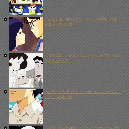
【風立ちぬ】知ると怖い「来て」の意味…菜穂子
が二郎を誘ったワケ
【都市伝説】クレヨンしんちゃんは全てみさえの
妄想だった！？
その後、どうなった！？「借りぐらしのアリエッ
ティ」の都市伝説
【火垂るの墓】自殺していた！？清太の死の理由