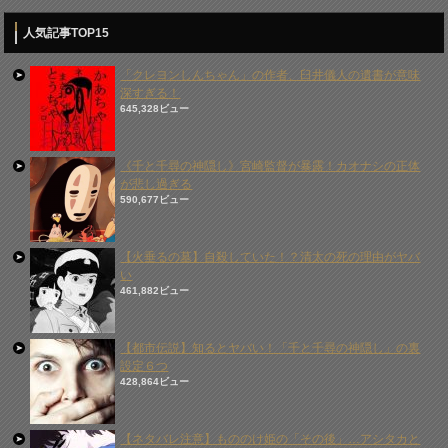
人気記事TOP15
「クレヨンしんちゃん」の作者、臼井儀人の遺書が意味
深すぎる！
645,328ビュー
《千と千尋の神隠し》宮崎監督が暴露！カオナシの正体
が悲し過ぎる
590,677ビュー
【火垂るの墓】自殺していた！？清太の死の理由がヤバ
い
461,882ビュー
【都市伝説】知るとヤバい！「千と千尋の神隠し」の裏
設定６つ
428,864ビュー
【ネタバレ注意】もののけ姫の「その後」…アシタカと