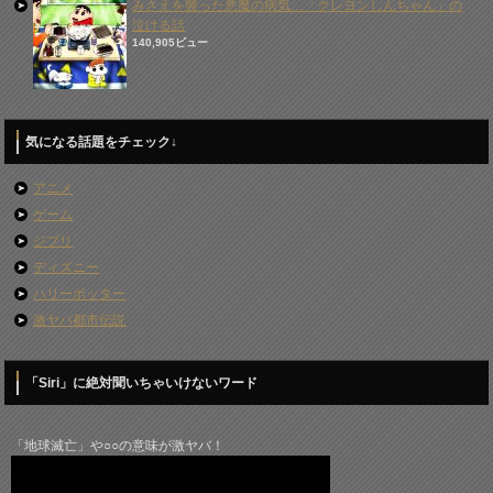
みさえを襲った悪魔の病気…「クレヨンしんちゃん」の
泣ける話
140,905ビュー
気になる話題をチェック↓
アニメ
ゲーム
ジブリ
ディズニー
ハリーポッター
激ヤバ都市伝説
「Siri」に絶対聞いちゃいけないワード
「地球滅亡」や○○の意味が激ヤバ！