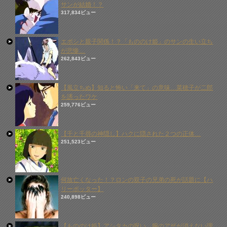
サンが結婚！？
317,834ビュー
エボシと親子関係！？「もののけ姫」のサンの生い立ち
が悲惨…
262,843ビュー
【風立ちぬ】知ると怖い「来て」の意味…菜穂子が二郎
を誘ったワケ
259,776ビュー
【千と千尋の神隠し】ハクに隠された２つの正体…
251,523ビュー
何故亡くなった！？ロンの双子の兄弟の死が話題に【ハ
リーポッター】
240,898ビュー
【もののけ姫】アシタカの呪い、腕のアザが消えない理