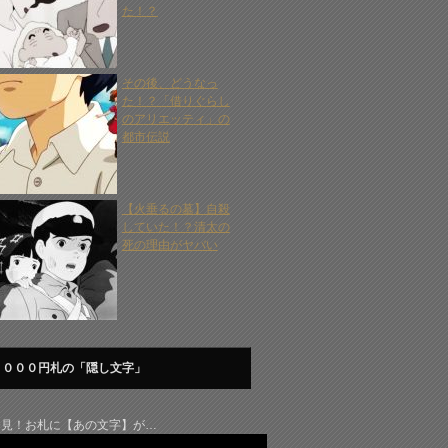
た！？
その後、どうなっ
た！？「借りぐらし
のアリエッティ」の
都市伝説
【火垂るの墓】自殺
していた！？清太の
死の理由がヤバい
１０００円札の「隠し文字」
発見！お札に【あの文字】が…