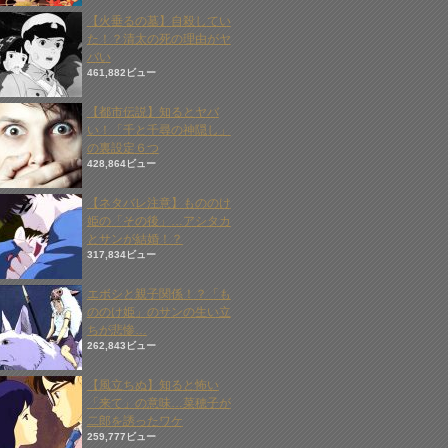
【火垂るの墓】自殺してい
た！？清太の死の理由がヤ
バい
461,882ビュー
【都市伝説】知るとヤバ
い！「千と千尋の神隠し」
の裏設定６つ
428,864ビュー
【ネタバレ注意】もののけ
姫の「その後」…アシタカ
とサンが結婚！？
317,834ビュー
エボシと親子関係！？「も
ののけ姫」のサンの生い立
ちが悲惨…
262,843ビュー
【風立ちぬ】知ると怖い
「来て」の意味…菜穂子が
二郎を誘ったワケ
259,777ビュー