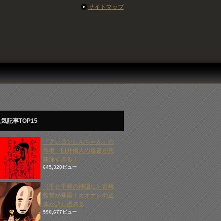
サイトマップ
気記事TOP15
「クレヨンしんちゃん」の
作者、臼井儀人の遺書が意
味深すぎる！
645,328ビュー
《千と千尋の神隠し》宮崎
監督が暴露！カオナシの正
体が悲し過ぎる
590,677ビュー