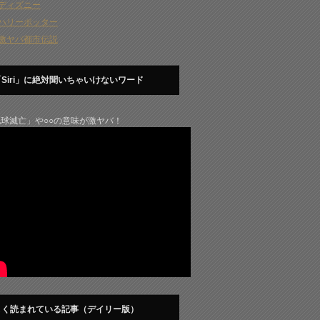
ディズニー
ハリーポッター
激ヤバ都市伝説
「Siri」に絶対聞いちゃいけないワード
球滅亡」や○○の意味が激ヤバ！
よく読まれている記事（デイリー版）