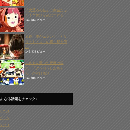
「火垂るの墓」は実話だっ
た！？裏話が残念すぎる
143,566ビュー
原作小説がエグい！「とな
りのトトロ」の裏・都市伝
説
142,836ビュー
みさえを襲った悪魔の病
気…「クレヨンしんちゃ
ん」の泣ける話
140,906ビュー
気になる話題をチェック↓
アニメ
ゲーム
ジブリ