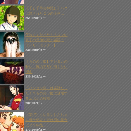
【千と千尋の神隠し】ハク
に隠された２つの正体…
251,523ビュー
何故亡くなった！？ロンの
双子の兄弟の死が話題に
【ハリーポッター】
240,898ビュー
【もののけ姫】アシタカの
呪い、腕のアザが消えない
理由
230,102ビュー
「ハンセン病」は実話だっ
た！？もののけ姫に登場す
るエボシの役割
202,907ビュー
《驚愕》クレヨンしんちゃ
ん都市伝説！最終回の舞台
は２２年後…
173,204ビュー