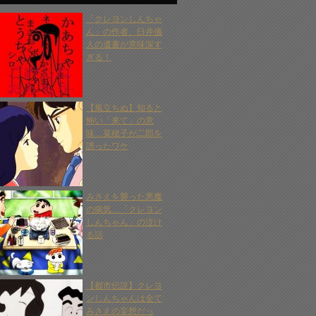
「クレヨンしんちゃ
ん」の作者、臼井儀
人の遺書が意味深す
ぎる！
【風立ちぬ】知ると
怖い「来て」の意
味…菜穂子が二郎を
誘ったワケ
みさえを襲った悪魔
の病気…「クレヨン
しんちゃん」の泣け
る話
【都市伝説】クレヨ
ンしんちゃんは全て
みさえの妄想だっ