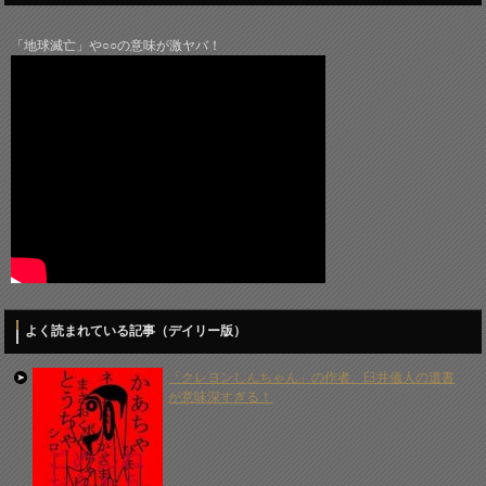
「地球滅亡」や○○の意味が激ヤバ！
よく読まれている記事（デイリー版）
「クレヨンしんちゃん」の作者、臼井儀人の遺書
が意味深すぎる！