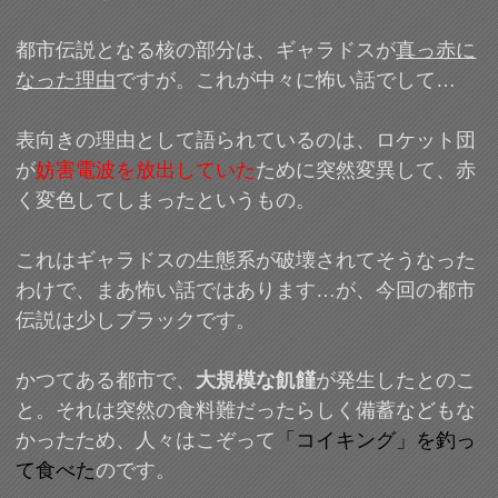
都市伝説となる核の部分は、ギャラドスが
真っ赤に
なった理由
ですが。これが中々に怖い話でして…
表向きの理由として語られているのは、ロケット団
が
妨害電波を放出していた
ために突然変異して、赤
く変色してしまったというもの。
これはギャラドスの生態系が破壊されてそうなった
わけで、まあ怖い話ではあります…が、今回の都市
伝説は少しブラックです。
かつてある都市で、
大規模な飢饉
が発生したとのこ
と。それは突然の食料難だったらしく備蓄などもな
かったため、人々はこぞって
「コイキング」を釣っ
て食べた
のです。