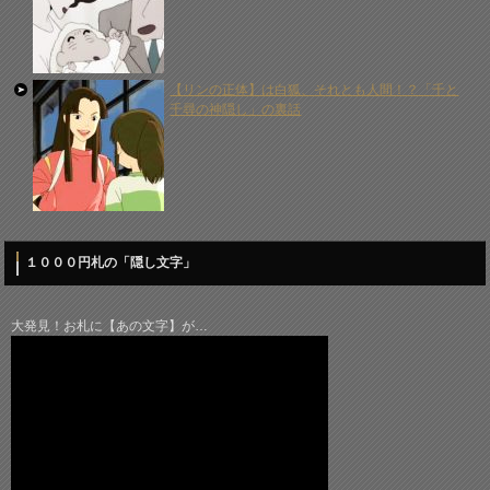
【リンの正体】は白狐、それとも人間！？「千と
千尋の神隠し」の裏話
１０００円札の「隠し文字」
大発見！お札に【あの文字】が…