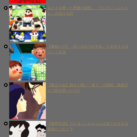
みさえを襲った悪魔の病気…「クレヨンしんちゃ
ん」の泣ける話
【裏技バグ】「ぼくのなつやすみ」で８月３２日
にいく方法
【風立ちぬ】知ると怖い「来て」の意味…菜穂子
が二郎を誘ったワケ
【都市伝説】クレヨンしんちゃんは全てみさえの
妄想だった！？