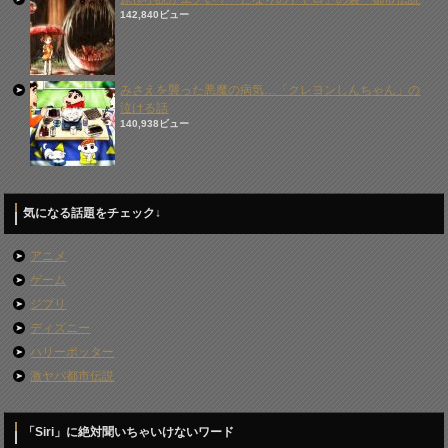
142,840ビュー
みさえを襲った悪魔の病気…「クレヨンしんちゃん」の
泣ける話
140,938ビュー
気になる話題をチェック↓
アニメ
ゲーム
ジブリ
ディズニー
ハリーポッター
激ヤバ都市伝説
「Siri」に絶対聞いちゃいけないワード