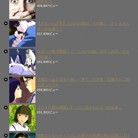
設定６つ
428,867ビュー
【ネタバレ注意】もののけ姫の「その後」…アシタカと
サンが結婚！？
317,838ビュー
エボシと親子関係！？「もののけ姫」のサンの生い立ち
が悲惨…
262,846ビュー
【風立ちぬ】知ると怖い「来て」の意味…菜穂子が二郎
を誘ったワケ
259,801ビュー
【千と千尋の神隠し】ハクに隠された２つの正体…
251,523ビュー
何故亡くなった！？ロンの双子の兄弟の死が話題に【ハ