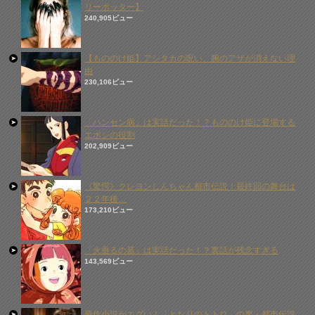
リーポッター】
240,905ビュー
【もののけ姫】アシタカの呪い、腕のアザが消えない理
由
230,106ビュー
「ハンセン病」は実話だった！？もののけ姫に登場する
エボシの役割
202,909ビュー
《驚愕》クレヨンしんちゃん都市伝説！最終回の舞台は
２２年後…
173,210ビュー
「火垂るの墓」は実話だった！？裏話が残念すぎる
143,569ビュー
原作小説がエグい！「となりのトトロ」の裏・都市伝説