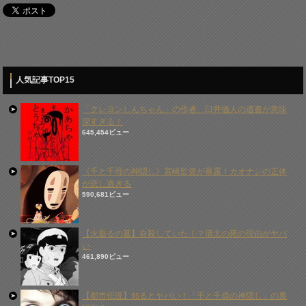
人気記事TOP15
「クレヨンしんちゃん」の作者、臼井儀人の遺書が意味
深すぎる！
645,454ビュー
《千と千尋の神隠し》宮崎監督が暴露！カオナシの正体
が悲し過ぎる
590,681ビュー
【火垂るの墓】自殺していた！？清太の死の理由がヤバ
い
461,890ビュー
【都市伝説】知るとヤバい！「千と千尋の神隠し」の裏