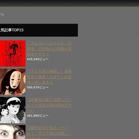
つ
気記事TOP15
「クレヨンしんちゃん」の
作者、臼井儀人の遺書が意
味深すぎる！
645,349ビュー
《千と千尋の神隠し》宮崎
監督が暴露！カオナシの正
体が悲し過ぎる
590,679ビュー
【火垂るの墓】自殺してい
た！？清太の死の理由がヤ
バい
461,885ビュー
【都市伝説】知るとヤバ
い！「千と千尋の神隠し」