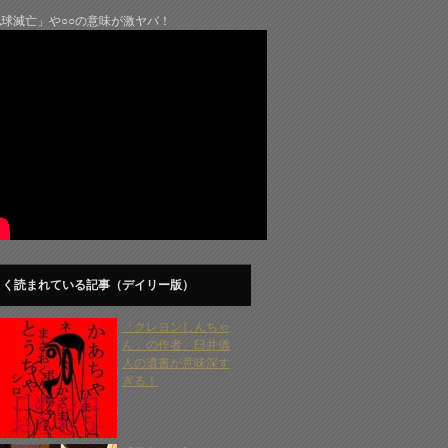
球滅亡」や○○の意味が激ヤバ！
よく読まれている記事（デイリー版）
「クレヨンしんちゃ
ん」の作者、臼井儀
人の遺書が意味深す
ぎる！