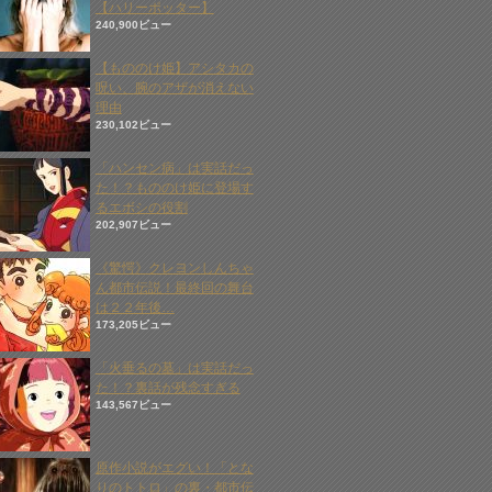
【ハリーポッター】
240,900ビュー
【もののけ姫】アシタカの
呪い、腕のアザが消えない
理由
230,102ビュー
「ハンセン病」は実話だっ
た！？もののけ姫に登場す
るエボシの役割
202,907ビュー
《驚愕》クレヨンしんちゃ
ん都市伝説！最終回の舞台
は２２年後…
173,205ビュー
「火垂るの墓」は実話だっ
た！？裏話が残念すぎる
143,567ビュー
原作小説がエグい！「とな
りのトトロ」の裏・都市伝