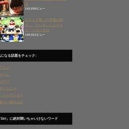
説
142,836ビュー
みさえを襲った悪魔の病
気…「クレヨンしんちゃ
ん」の泣ける話
140,912ビュー
気になる話題をチェック↓
アニメ
ゲーム
ジブリ
ディズニー
ハリーポッター
激ヤバ都市伝説
「Siri」に絶対聞いちゃいけないワード