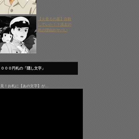
【火垂るの墓】自殺
していた！？清太の
死の理由がヤバい
１０００円札の「隠し文字」
発見！お札に【あの文字】が…