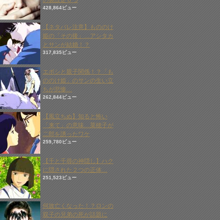
の裏設定６つ
428,864ビュー
【ネタバレ注意】もののけ
姫の「その後」…アシタカ
とサンが結婚！？
317,835ビュー
エボシと親子関係！？「も
ののけ姫」のサンの生い立
ちが悲惨…
262,844ビュー
【風立ちぬ】知ると怖い
「来て」の意味…菜穂子が
二郎を誘ったワケ
259,780ビュー
【千と千尋の神隠し】ハク
に隠された２つの正体…
251,523ビュー
何故亡くなった！？ロンの
双子の兄弟の死が話題に