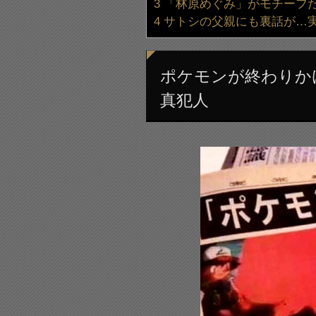
3
「林原めぐみ」がモチーフ
4
サトシの父親にも裏話が…
ポケモンが終わりか
真犯人