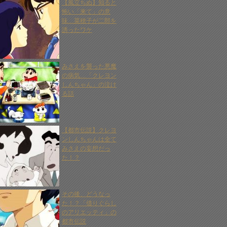
【風立ちぬ】知ると
怖い「来て」の意
味…菜穂子が二郎を
誘ったワケ
みさえを襲った悪魔
の病気…「クレヨン
しんちゃん」の泣け
る話
【都市伝説】クレヨ
ンしんちゃんは全て
みさえの妄想だっ
た！？
その後、どうなっ
た！？「借りぐらし
のアリエッティ」の
都市伝説