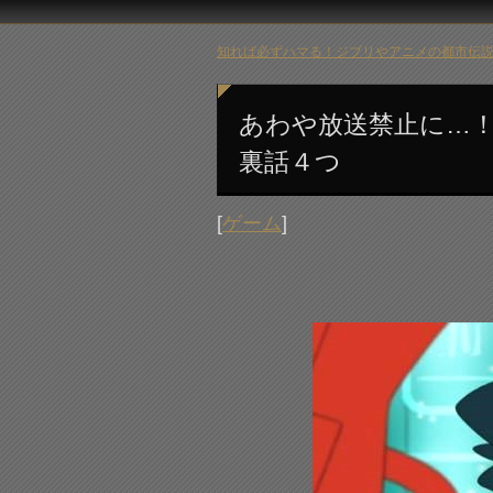
知れば必ずハマる！ジブリやアニメの都市伝説 
あわや放送禁止に…
裏話４つ
[
ゲーム
]