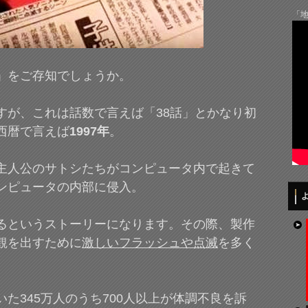
「地
」をご存知でしょうか。
すが、これは話数で言えば「38話」とかなり初
西暦で言えば
1997年
。
主人公のサトシたちがコンピュータ内で起きて
ンピュータの内部に侵入。
るというストーリーになります。その際、製作
観を出すために
激しいフラッシュや点滅
を多く
た345万人のうち700人以上が体調不良を訴