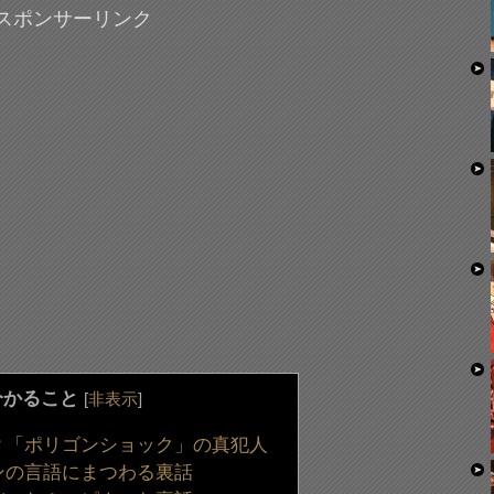
スポンサーリンク
分かること
[
非表示
]
？「ポリゴンショック」の真犯人
ンの言語にまつわる裏話