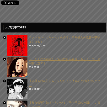
人気記事TOP15
「クレヨンしんちゃん」の作者、臼井儀人の遺書が意味
深すぎる！
645,404ビュー
《千と千尋の神隠し》宮崎監督が暴露！カオナシの正体
が悲し過ぎる
590,679ビュー
【火垂るの墓】自殺していた！？清太の死の理由がヤバ
い
461,888ビュー
【都市伝説】知るとヤバい！「千と千尋の神隠し」の裏