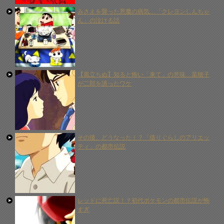
みさえを襲った悪魔の病気…「クレヨンしんちゃ
ん」の泣ける話
【風立ちぬ】知ると怖い「来て」の意味…菜穂子
が二郎を誘ったワケ
その後、どうなった！？「借りぐらしのアリエッ
ティ」の都市伝説
レッドに死亡説！？初代ポケモンの都市伝説が怖
すぎ