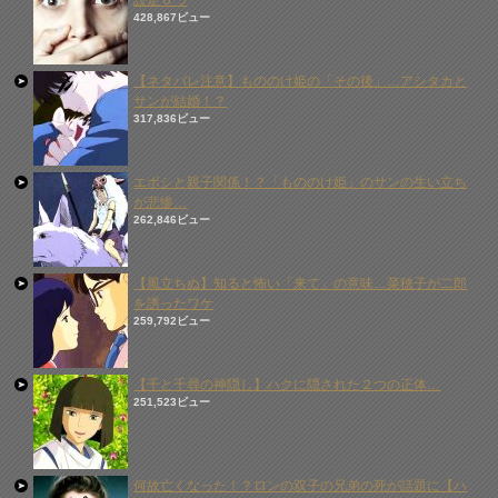
設定６つ
428,867ビュー
【ネタバレ注意】もののけ姫の「その後」…アシタカと
サンが結婚！？
317,836ビュー
エボシと親子関係！？「もののけ姫」のサンの生い立ち
が悲惨…
262,846ビュー
【風立ちぬ】知ると怖い「来て」の意味…菜穂子が二郎
を誘ったワケ
259,792ビュー
【千と千尋の神隠し】ハクに隠された２つの正体…
251,523ビュー
何故亡くなった！？ロンの双子の兄弟の死が話題に【ハ