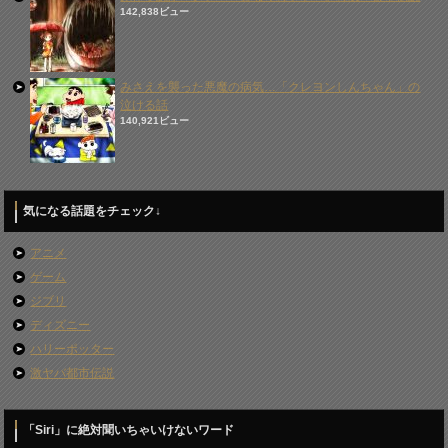
142,838ビュー
みさえを襲った悪魔の病気…「クレヨンしんちゃん」の
泣ける話
140,921ビュー
気になる話題をチェック↓
アニメ
ゲーム
ジブリ
ディズニー
ハリーポッター
激ヤバ都市伝説
「Siri」に絶対聞いちゃいけないワード