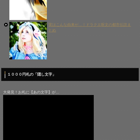
実はこんな由来が…！ドラクエ呪文の都市伝説ま
とめ
１０００円札の「隠し文字」
大発見！お札に【あの文字】が…