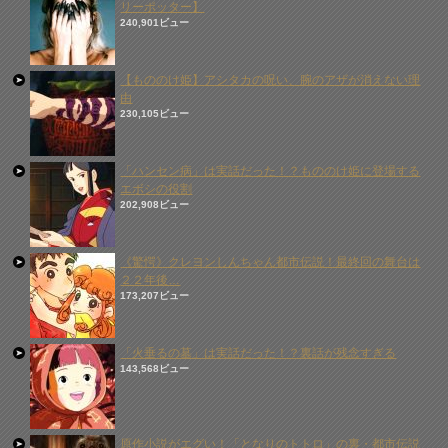
リーポッター】
240,901ビュー
【もののけ姫】アシタカの呪い、腕のアザが消えない理
由
230,105ビュー
「ハンセン病」は実話だった！？もののけ姫に登場する
エボシの役割
202,908ビュー
《驚愕》クレヨンしんちゃん都市伝説！最終回の舞台は
２２年後…
173,207ビュー
「火垂るの墓」は実話だった！？裏話が残念すぎる
143,568ビュー
原作小説がエグい！「となりのトトロ」の裏・都市伝説