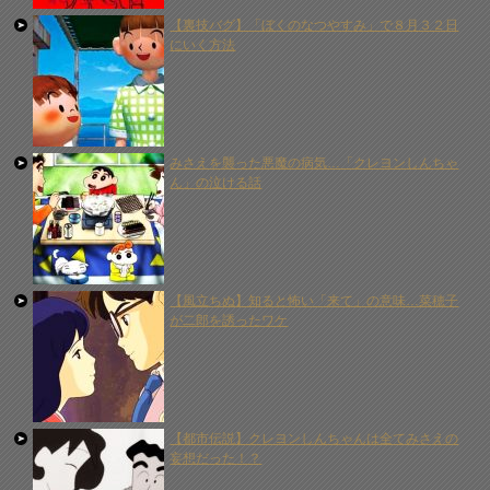
【裏技バグ】「ぼくのなつやすみ」で８月３２日
にいく方法
みさえを襲った悪魔の病気…「クレヨンしんちゃ
ん」の泣ける話
【風立ちぬ】知ると怖い「来て」の意味…菜穂子
が二郎を誘ったワケ
【都市伝説】クレヨンしんちゃんは全てみさえの
妄想だった！？