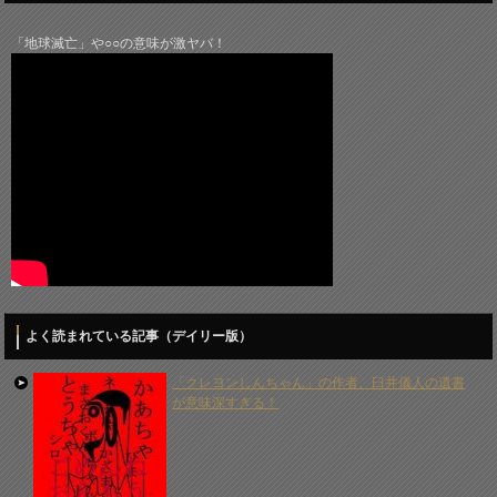
「地球滅亡」や○○の意味が激ヤバ！
よく読まれている記事（デイリー版）
「クレヨンしんちゃん」の作者、臼井儀人の遺書
が意味深すぎる！