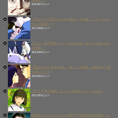
設定６つ
428,867ビュー
【ネタバレ注意】もののけ姫の「その後」…アシタカと
サンが結婚！？
317,838ビュー
エボシと親子関係！？「もののけ姫」のサンの生い立ち
が悲惨…
262,846ビュー
【風立ちぬ】知ると怖い「来て」の意味…菜穂子が二郎
を誘ったワケ
259,801ビュー
【千と千尋の神隠し】ハクに隠された２つの正体…
251,523ビュー
何故亡くなった！？ロンの双子の兄弟の死が話題に【ハ