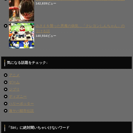
142,839ビュー
みさえを襲った悪魔の病気…「クレヨンしんちゃん」の
泣ける話
140,934ビュー
気になる話題をチェック↓
アニメ
ゲーム
ジブリ
ディズニー
ハリーポッター
激ヤバ都市伝説
「Siri」に絶対聞いちゃいけないワード