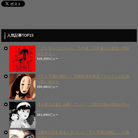
人気記事TOP15
「クレヨンしんちゃん」の作者、臼井儀人の遺書が意味
深すぎる！
645,450ビュー
《千と千尋の神隠し》宮崎監督が暴露！カオナシの正体
が悲し過ぎる
590,681ビュー
【火垂るの墓】自殺していた！？清太の死の理由がヤバ
い
461,890ビュー
【都市伝説】知るとヤバい！「千と千尋の神隠し」の裏