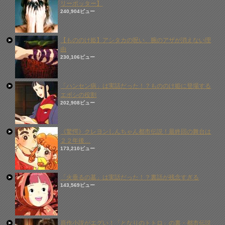
リーポッター】
240,904ビュー
【もののけ姫】アシタカの呪い、腕のアザが消えない理
由
230,106ビュー
「ハンセン病」は実話だった！？もののけ姫に登場する
エボシの役割
202,908ビュー
《驚愕》クレヨンしんちゃん都市伝説！最終回の舞台は
２２年後…
173,210ビュー
「火垂るの墓」は実話だった！？裏話が残念すぎる
143,569ビュー
原作小説がエグい！「となりのトトロ」の裏・都市伝説