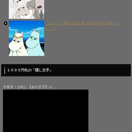
【ムーミン都市伝説】実は核戦争後の世界だっ
た！？
１０００円札の「隠し文字」
大発見！お札に【あの文字】が…